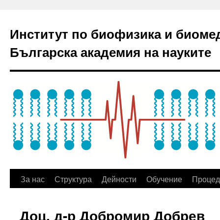
Институт по биофизика и биоме
Българска академия на науките
За нас
Структура
Дейности
Обучение
Процед
Доц. д-р Добромир Добрев