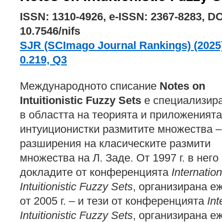
ISSN: 1310-4926, e-ISSN: 2367-8283, DO
10.7546/nifs
SJR (SCImago Journal Rankings) (2025
0.219, Q3
Международното списание
Notes on
Intuitionistic Fuzzy Sets
е специализир
в областта на теорията и приложенията
интуиционистки размитите множества –
разширения на класическите размити
множества на Л. Заде. От 1997 г. в него
докладите от конференцията
Internatio
Intuitionistic Fuzzy Sets
, организирана е
от 2005 г. – и тези от конференцията
In
Intuitionistic Fuzzy Sets
, организирана е