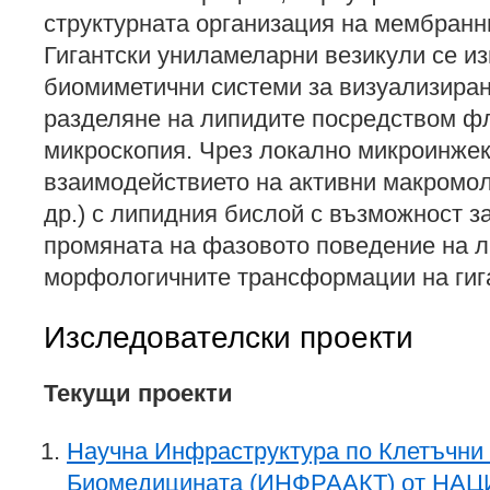
структурната организация на мембранн
Гигантски униламеларни везикули се из
биомиметични системи за визуализира
разделяне на липидите посредством ф
микроскопия. Чрез локално микроинжек
взаимодействието на активни макромол
др.) с липидния бислой с възможност 
промяната на фазовото поведение на л
морфологичните трансформации на гига
Изследователски проекти
Текущи проекти
Научна Инфраструктура по Клетъчни 
Биомедицината (ИНФРААКТ) от Н