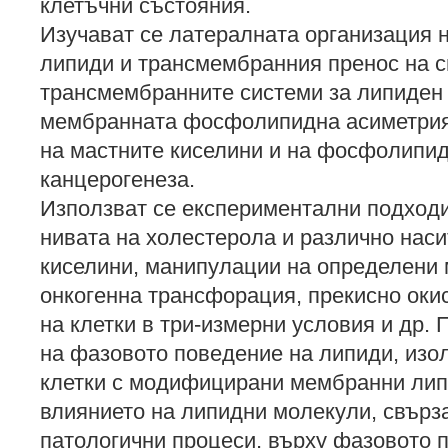
клетъчни състояния.
Изучават се латералната организация 
липиди и трансмембранния пренос на с
трансмембранните системи за липиден т
мембранната фосфолипидна асиметрия
на мастните киселини и на фосфолипид
канцерогенеза.
Използват се експериментални подход
нивата на холестерола и различно нас
киселини, манипулации на определени
онкогенна трансфорация, прекисно оки
на клетки в три-измерни условия и др.
на фазовото поведение на липиди, изо
клетки с модифицирани мембранни лип
влиянието на липидни молекули, свърз
патологични процеси, върху фазовото 