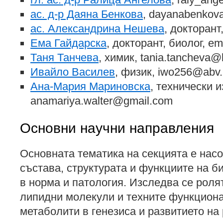
ас. д-р Даяна Бенкова
, dayanabenkov
ас. Александрина Нешева
, докторан
Ема Гайдарска
, докторант, биолог, e
Таня Танчева
, химик, tania.tancheva
Ивайло Василев
, физик, iwo256@abv
Ана-Мария Мариновска
, технически 
anamariya.walter@gmail.com
Основни научни направления
Основната тематика на секцията е нас
състава, структурата и функциите на 
в норма и патология. Изследва се рол
липидни молекули и техните функцион
метаболити в генезиса и развитието на