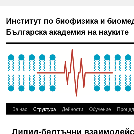
Институт по биофизика и биоме
Българска академия на науките
За нас
Структура
Дейности
Обучение
Процед
Липид-белтъчни взаимодей