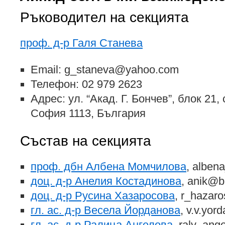
Ръководител на секцията
проф. д-р Галя Станева
Email: g_staneva@yahoo.com
Телефон: 02 979 2623
Адрес: ул. “Акад. Г. Бончев”, блок 21,
София 1113, България
Състав на секцията
проф. дбн Албена Момчилова
, albe
доц. д-р Анелия Костадинова
, anik@b
доц. д-р Русина Хазаросова
, r_hazar
гл. ас. д-р Весела Йорданова
, v.v.yo
гл. ас. д-р Ралица Ангелова
, raly_an