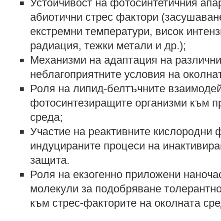
Устойчивост на фотосинтетичния апа
абиотични стрес фактори (засушаван
екстремни температури, висок интенз
радиация, тежки метали и др.);
Механизми на адаптация на различни
неблагоприятните условия на околнат
Роля на липид-белтъчните взаимодей
фотосинтезиращите организми към п
среда;
Участие на реактивните кислородни 
индуцираните процеси на инактивира
защита.
Роля на екзогенно приложени наноча
молекули за подобряване толерантно
към стрес-факторите на околната сре