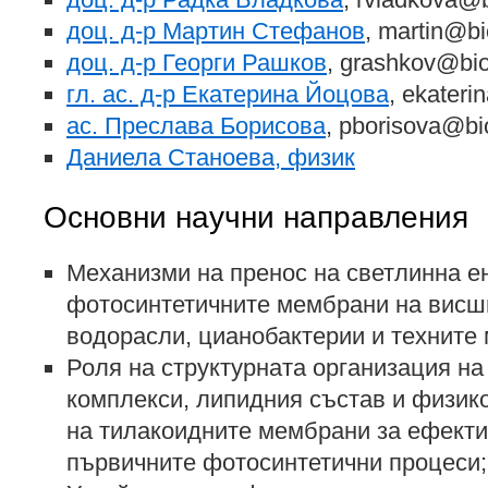
доц. д-р Мартин Стефанов
, martin@b
доц. д-р Георги Рашков
, grashkov@bi
гл. ас. д-р Екатерина Йоцова
, ekater
ас. Преслава Борисова
, pborisova@bi
Даниела Станоева, физик
Основни научни направления
Механизми на пренос на светлинна е
фотосинтетичните мембрани на висши
водорасли, цианобактерии и техните 
Роля на структурната организация на
комплекси, липидния състав и физик
на тилакоидните мембрани за ефекти
първичните фотосинтетични процеси;