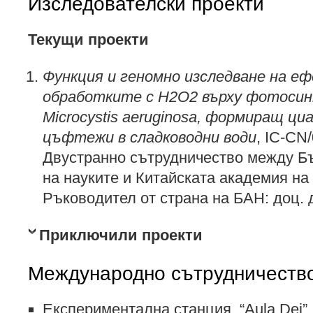
Изследователски проекти
Текущи проекти
Функция и геномно изследване на е
обработките с H2O2 върху фотоси
Microcystis aeruginosa, формиращ ц
цъфтежи в сладководни води
, IC-CN
Двустранно сътрудничество между Б
на науките и Китайската академия на 
Ръководител от страна на БАН: доц.
Приключили проекти
Международно сътрудничеств
Експериментална станция, “Aula Dei”