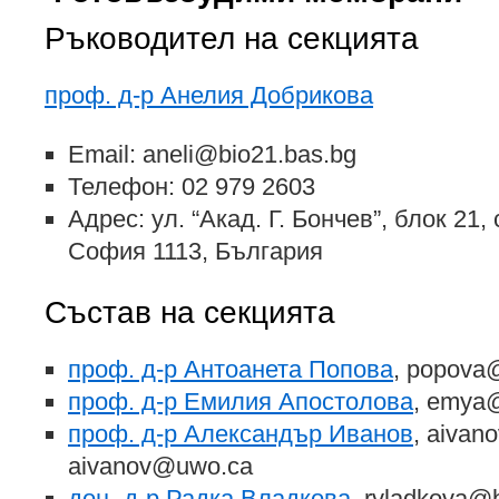
Ръководител на секцията
проф. д-р Анелия Добрикова
Email: aneli@bio21.bas.bg
Телефон: 02 979 2603
Адрес: ул. “Акад. Г. Бончев”, блок 21,
София 1113, България
Състав на секцията
проф. д-р Антоанета Попова
, popova
проф. д-р Емилия Апостолова
, emya
проф. д-р Александър Иванов
, aivan
aivanov@uwo.ca
доц. д-р Радка Владкова
, rvladkova@