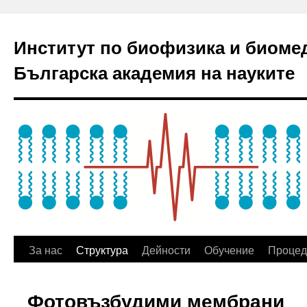
Институт по биофизика и биоме
Българска академия на науките
За нас
Структура
Дейности
Обучение
Процед
Фотовъзбудими мембрани