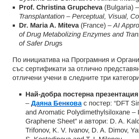
Prof. Christina Grupcheva
(Bulgaria) 
Transplantation – Perceptual, Visual, 
Dr. Maria A. Miteva
(France) –
AI Appro
of Drug Metabolizing Enzymes and Trans
of Safer Drug
s
По инициатива на Програмния и Органи
със сертификати за отлично представян
отличени учени в следните три категори
Най-добра постерна презентация
–
Даяна Бенкова
с постер: “DFT Sim
and Aromatic Polydimethylsiloxane – I
Graphene Sheet” и автори: D. A. Kalc
Trifonov, K. V. Ivanov, D. A. Dimov, Y