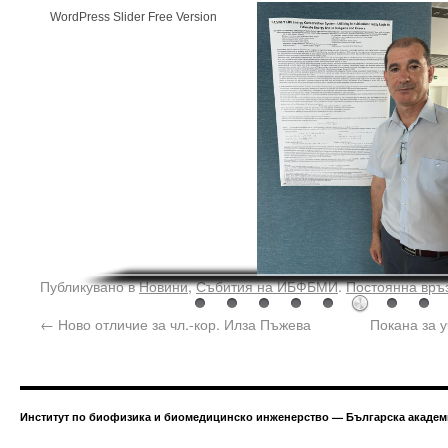
WordPress Slider Free Version
Публикувано в
Новини
,
Събития на ИБФБМИ
.
Постоянна връ
←
Ново отличие за чл.-кор. Илза Пъжева
Покана за у
Институт по биофизика и биомедицинско инженерство — Българска академи