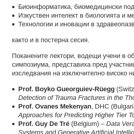
Биоинформатика, биомедицински под
Изкуствен интелект в биологията и м
Технологии и иновации в здравеопазв
както и в постерна сесия.
Поканените лектори, водещи учени в о
симпозиума, представиха пред участни
изследвания на изключително високо н
Prof. Boyko Gueorguiev-Rüegg
(Switz
Detection of Trauma Fractures in the T
Prof. Ovanes Mekenyan
, DHC (Bulgar
Approaches for Predicting Higher Tier T
Prof. Guy De Tré
(Belgium) –
Data Vera
Systems and Generative Artificial Intell