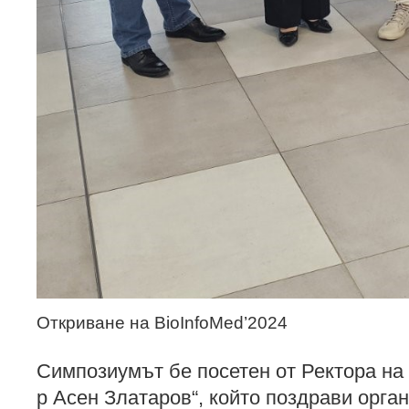
Откриване на BioInfoMed’2024
Симпозиумът бе посетен от Ректора на 
р Асен Златаров“, който поздрави орга