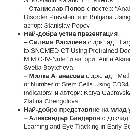
S. Kostadinova and T. I. Milenov
–
Станислав Попов
с постер: “Anal
Disorder Prevalence in Bulgaria Using
автор: Stanislav Popov
Най-добра устна презентация
–
Силвия Василева
с доклад: “Larg
to SNOMED CT Using Pretrained Dee
MIMIC-IV-Note” и автори: Anna Aksen
Svetla Boytcheva
–
Милка Атанасова
с доклад: “Meth
of Number of Stem Cells Using CD34
Indicators” и автори: Katya Gabrovsk
Zlatina Chengolova
Най-добро представяне на млад 
–
Александър Бандеров
с доклад:
Learning and Eye Tracking in Early Sc