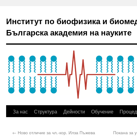
Институт по биофизика и биоме
Българска академия на науките
За нас
Структура
Дейности
Обучение
Процед
←
Ново отличие за чл.-кор. Илза Пъжева
Покана за у