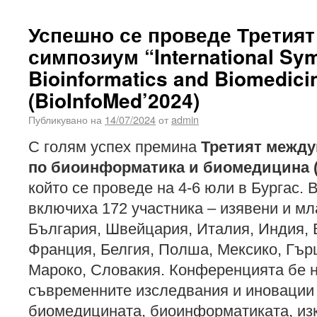
Успешно се проведе Третия
симпозиум “International Sy
Bioinformatics and Biomedici
(BioInfoMed’2024)
Публикувано на
14/07/2024
от
admin
С голям успех премина
Третият межд
по биоинформатика и биомедицина (B
който се проведе на 4-6 юли в Бургас. 
включиха 172 участника – изявени и мл
България, Швейцария, Италия, Индия, 
Франция, Белгия, Полша, Мексико, Гърц
Мароко, Словакия. Конференцията бе н
съвременните изследвания и иновации 
биомедицината, биоинформатиката, изк