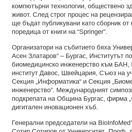
компютърни технологии, обществено зд
живот. След строг процес на рецензира
ще бъдат публикувани като сборник от
поредица от книги на “Springer”.
Организатори на събитието бяха Униве
Асен Златаров“ – Бургас, Институтът п
биомедицинско инженерство към БАН,
институт Давос, Швейцария, Съюз на у
Секция „Информатика“ и Секция „Биом
инженерство”. Международният симпоз
подкрепата на Община Бургас, фирма „
дигитален иновационен хъб.
Генерални председатели на BioInfoMed
Сотир Сотиров от Университет „Проф. д