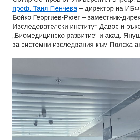
проф. Таня Пенчева
– директор на ИБ
Бойко Георгиев-Рюег – заместник-дирек
Изследователски институт Давос и рък
„Биомедицинско развитие“ и акад. Яну
за системни изследвания към Полска а