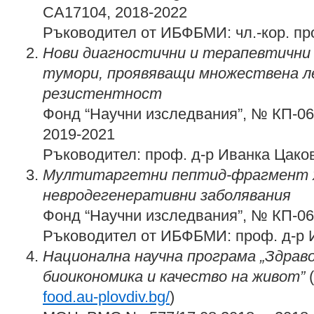
CA17104, 2018-2022
Ръководител от ИБФБМИ: чл.-кор. п
Нови диагностични и терапевтични
тумори, проявяващи множествена л
резистентност
Фонд “Научни изследвания”, № КП-06
2019-2021
Ръководител: проф. д-р Иванка Цако
Мултитаргетни пептид-фрагмент хи
невродегенеративни заболявания
Фонд “Научни изследвания”, № КП-06
Ръководител от ИБФБМИ: проф. д-р 
Национална научна програма „Здраво
биоикономика и качество на живот”
(
food.au-plovdiv.bg/
)