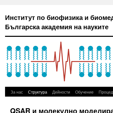
Институт по биофизика и биоме
Българска академия на науките
За нас
Структура
Дейности
Обучение
Процед
QSAR и молекулно моделир