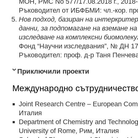
МОН, РМС No 577/17.08.2018 г., 2018
Ръководител от ИБФБМИ: чл.-кор. п
Нов подход, базиран на интеркритер
данни, за подпомагане на взeмане на 
изследване на комплексни биомолек
Фонд “Научни изследвания”, № ДН 17
Ръководител: проф. д-р Таня Пенчев
Приключили проекти
Международно сътрудничеств
Joint Research Centre – European Com
Италия
Department of Chemistry and Technolog
University of Rome, Рим, Италия