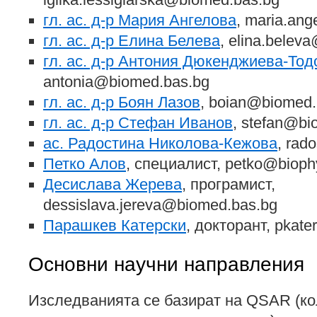
гл. ас. д-р Мария Ангелова
, maria.an
гл. ас. д-р Елина Белева
, elina.belev
гл. ас. д-р Антония Дюкенджиева-Тод
antonia@biomed.bas.bg
гл. ас. д-р Боян Лазов
, boian@biomed.
гл. ас. д-р Стефан Иванов
, stefan@bi
ас. Радостина Николова-Кежова
, rad
Петко Алов
, специалист, petko@bioph
Десислава Жерева
, програмист,
dessislava.jereva@biomed.bas.bg
Парашкев Катерски
, докторант, pkat
Основни научни направления
Изследванията се базират на QSAR (к