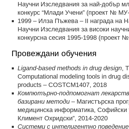
Научни Изследвания за най-добър мл
конкурс “Млади Учени” (проект № МУ-
1999 – Илза Пъжева – ІІ награда на 
Научни Изследвания за високи научни
конкурсна сесия 1995-1998 (проект №
Провеждани обучения
Ligand-based methods in drug design
, 
Computational modeling tools in drug di
products – COSTCM1407, 2018
Компютърно-подпомогнат лекарстве
базирани методи
– Магистърска прог
медицинска информатика, Софийски 
Климент Охридски”, 2014-2020
Системи с интелигентно поведени