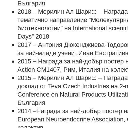
България
2018 – Мерилин Ал Шариф – Награда 
тематично направление “Молекулярна
биотехнологии” на International scientif
Days” 2018
2017 – Антония Дюкенджиева-Тодоро
за най-млади учени „Иван Евстратие
2015 – Награда за най-добър постер н
Action CM1407, Рим, Италия на колек
2015 – Мерилин Ал Шариф – Награда 
доклад от Teva Czech Industries на 2-nd
Conference on Natural Products Utiliza
България
2014 –Награда за най-добър постер на
European Neuroendocrine Association
колектив