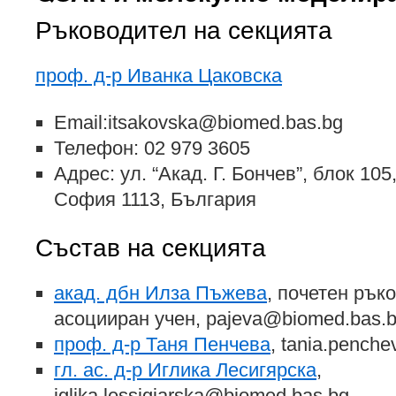
Ръководител на секцията
проф. д-р Иванка Цаковска
Email:itsakovska@biomed.bas.bg
Телефон: 02 979 3605
Адрес: ул. “Акад. Г. Бончев”, блок 105
София 1113, България
Състав на секцията
акад. дбн Илза Пъжева
, почетен рък
асоцииран учен, pajeva@biomed.bas.
проф. д-р Таня Пенчева
, tania.pench
гл. ас. д-р Иглика Лесигярска
,
iglika.lessigiarska@biomed.bas.bg