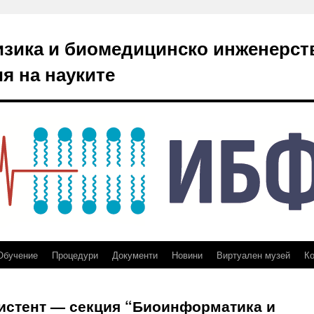
изика и биомедицинско инженерст
я на науките
Обучение
Процедури
Документи
Новини
Виртуален музей
Ко
систент — секция “Биоинформатика и