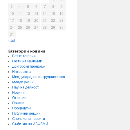
3
4
5
6
7
8
9
10
11
12
13
14
15
16
17
18
19
20
21
22
23
24
25
26
27
28
29
30
31
« Jul
Категории новини
Без категория
Гости на ИБФБМИ
Докторски програми
Интервюта
Международно сътрудничество
Млади учени
Научна дейност
Новини
Отличия
Покани
Процедури
Публични лекции
Спечелени проекти
Събития на ИБФБМИ