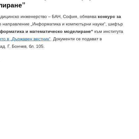
лиране”
едицинско инженерство – БАН, София, обявява
конкурс за
о направление „Информатика и компютърни науки“, шифър
форматика и математическо моделиране“
към института
то в „Държавен вестник“
. Документи се подават в
д. Г. Бончев, бл. 105.
3