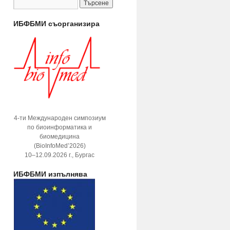
ИБФБМИ съорганизира
4-ти Международен симпозиум
по биоинформатика и
биомедицина
(BioInfoMed’2026)
10–12.09.2026 г., Бургас
ИБФБМИ изпълнява