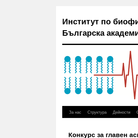
Институт по биоф
Българска академи
За нас
Структура
Дейности
Конкурс за главен а