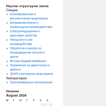
Научни структурни звена
Секции
Биоинформатика и
математическо моделиране
Биомакромолекули и
биомолекулни взаимодействия
Електроиндуцирани и
адхезивни свойства
Липид-белтъчни
взаимодействия
Обработка и анализ на
биомедицински сигнали и
данни
Фотовъзбудими мембрани
Управление на двигателната
дейност
QSAR и молекулно моделиране
Лаборатории
Трансмембранна сигнализация
Новини
August 2026
M
T
W
T
F
S
S
1
2