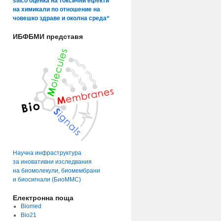
silico оценка на токсични ефекти
на химикали по отношение на
човешко здраве и околна среда“
ИБФБМИ представя
Научна инфраструктура
за иновативни изследвания
на биомолекули, биомембрани
и биосигнали (БиоММС)
Електронна поща
Biomed
Bio21