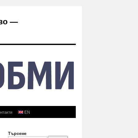
во —
нтакти
EN
Търсене