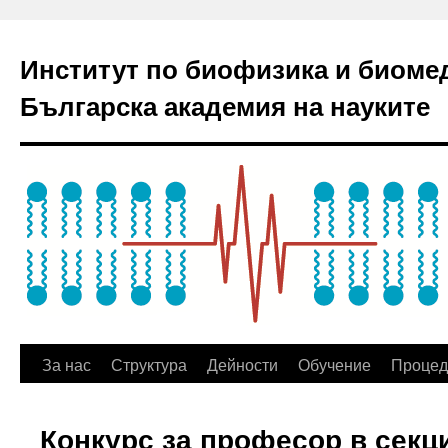
Институт по биофизика и биоме
Българска академия на науките
За нас
Структура
Дейности
Обучение
Процед
Конкурс за професор в секц