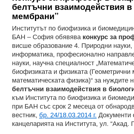
белтъчни взаимодействия в
мембрани”
Институтът по биофизика и биомедици
БАН – София обявява
конкурс за про
висше образование 4. Природни науки,
информатика, професионално направле
науки, научна специалност „Математич
биофизиката и физиката (Геометрични 
математическата физика)“ за нуждите 
белтъчни взаимодействия в биолог
към Института по биофизика и биомед
при БАН със срок 2 месеца от обнарод
вестник,
бр. 24/18.03.2014 г.
Документи 
канцеларията на Института, ул. “Акад. Г.