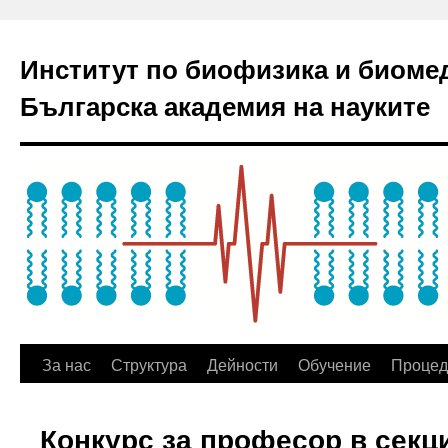
Институт по биофизика и биоме
Българска академия на науките
За нас
Структура
Дейности
Обучение
Процед
Конкурс за професор в секц