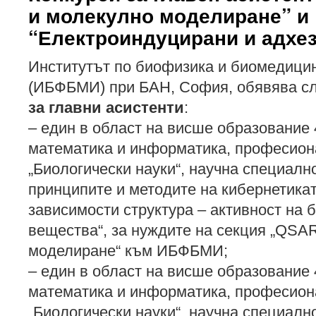
и молекулно моделиране” и
“Електроиндуцирани и адхе
Институтът по биофизика и биомедици
(ИБФБМИ) при БАН, София, обявява с
за главни асистенти
:
– един в област на висше образование 
математика и информатика, професион
„Биологически науки“, научна специалн
принципите и методите на кибернетикат
зависимости структура – активност на 
вещества“, за нуждите на секция „QSA
моделиране“ към ИБФБМИ;
– един в област на висше образование 
математика и информатика, професион
„Биологически науки“, научна специално