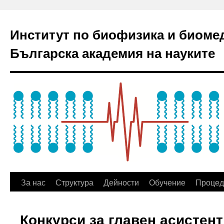
Институт по биофизика и биоме
Българска академия на науките
За нас
Структура
Дейности
Обучение
Процед
Конкурси за главен асистен