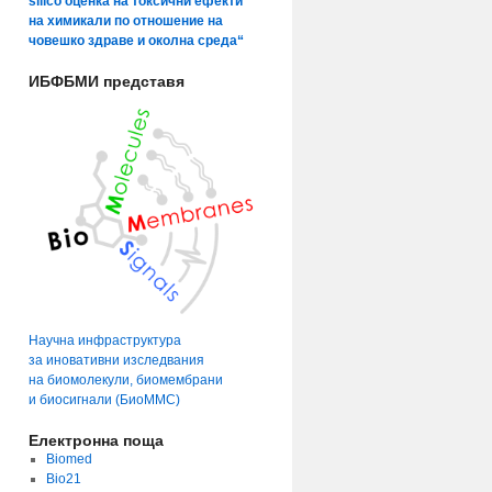
silico оценка на токсични ефекти
на химикали по отношение на
човешко здраве и околна среда“
ИБФБМИ представя
Научна инфраструктура
за иновативни изследвания
на биомолекули, биомембрани
и биосигнали (БиоММС)
Електронна поща
Biomed
Bio21