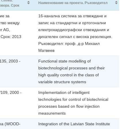
 схема.
Наименование на проекта. Ръководител
овора. Срок
ие за
16-канална система за отвеждане и
ство между
запис на стандартни и ортогонални
er AG,
електрокардиографски отвеждания и
Срок: 2013
дихателен сигнал с висока резолюция.
Ръководител: проф. д-р Михаил
Матвеев
35, 2003 -
Functional state modelling of
biotechnological processes and their
high quality control in the class of
variable structure systems
109, 2000 -
Implementation of intelligent
technologies for control of biotechnical
processes based on flow injection
measurements
rea (WOOD-
Integration of the Latvian State Institute