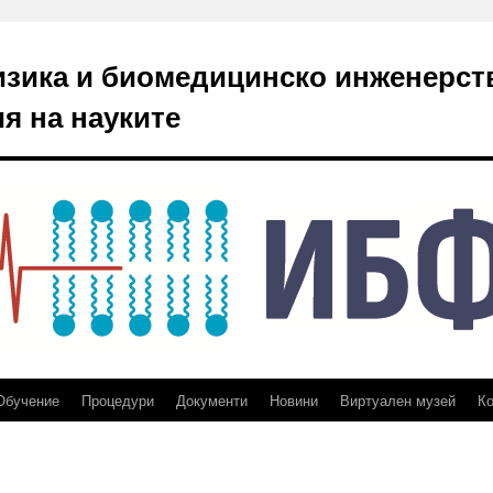
изика и биомедицинско инженерст
я на науките
Обучение
Процедури
Документи
Новини
Виртуален музей
Ко