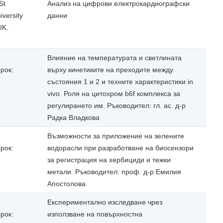
St
Анализ на цифрови електрокардиографски
iversity
данни
UK.
Влияние на температурата и светлината
рок:
върху кинетиките на преходите между
състояния 1 и 2 и техните характеристики in
vivo. Роля на цитохром b6f комплекса за
регулирането им. Ръководител: гл. ас. д-р
Радка Владкова
Възможности за приложение на зелените
рок:
водорасли при разработване на биосензори
за регистрация на хербициди и тежки
метали. Ръководител: проф. д-р Емилия
Апостолова
Експериментално изследване чрез
рок:
използване на повърхностна