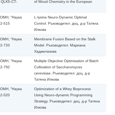
 QLK5-CT-
of Wood Chemistry in the European
МОМН, "Наука
L-lysine Neuro-Dynamic Optimal
02-515
Control. Ръководител: доц. д-р Татяна
Илкова
МОМН, "Наука
Membrane Fusion Based on the Stalk
02-733
Model. Ръководител: Мариана
Хаджилазова
МОМН, "Наука
Multiple Objective Optimisation of Batch
02-792
Cultivation of Saccharomyces
cerevisiae. Ръководител: доц. д-р
Татяна Илкова
МОМН, "Наука
Optimization of a Whey Bioprocess
02-520
Using Neuro-dynamic Programming
Strategy. Ръководител: доц. д-р Татяна
Илкова