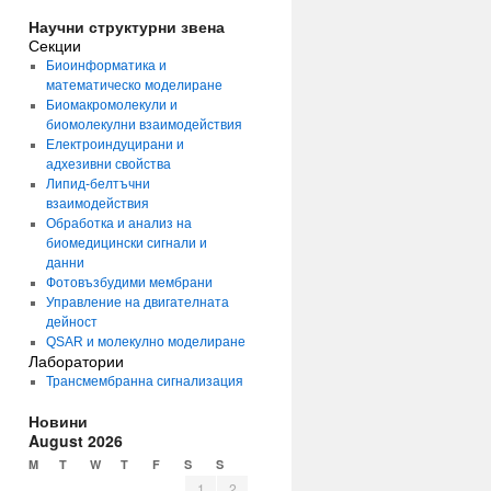
Научни структурни звена
Секции
Биоинформатика и
математическо моделиране
Биомакромолекули и
биомолекулни взаимодействия
Електроиндуцирани и
адхезивни свойства
Липид-белтъчни
взаимодействия
Обработка и анализ на
биомедицински сигнали и
данни
Фотовъзбудими мембрани
Управление на двигателната
дейност
QSAR и молекулно моделиране
Лаборатории
Трансмембранна сигнализация
Новини
August 2026
M
T
W
T
F
S
S
1
2