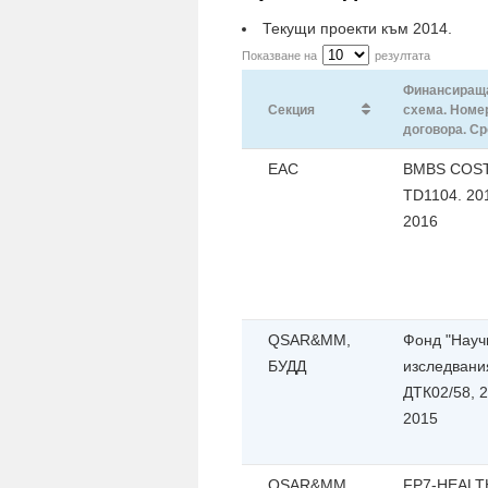
Текущи проекти към 2014.
Показване на
резултата
Финансиращ
Секция
схема. Номе
договора. Ср
ЕАС
BMBS COST 
TD1104. 20
2016
QSAR&ММ,
Фонд "Науч
БУДД
изследвани
ДТК02/58, 
2015
QSAR&ММ
FP7-HEALT