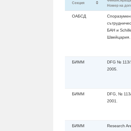
Финансираща
Секция
Номер на дог
ОАБСД
Споразумен
сътрудниче
БАН и Schill
Швейцария. 
БИММ
DFG № 113/1
2005.
БИММ
DFG, № 113/
2001.
БИММ
Research A