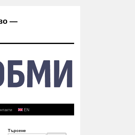
во —
нтакти
EN
Търсене