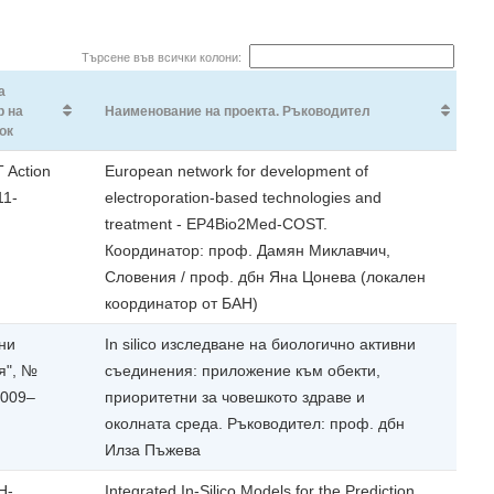
Търсене във всички колони:
а
р на
Наименование на проекта. Ръководител
ок
Action
European network for development of
11-
electroporation-based technologies and
treatment - EP4Bio2Med-COST.
Координатор: проф. Дамян Миклавчич,
Словения / проф. дбн Яна Цонева (локален
координатор от БАН)
ни
In silico изследване на биологично активни
я", №
съединения: приложение към обекти,
2009–
приоритетни за човешкото здраве и
околната среда. Ръководител: проф. дбн
Илза Пъжева
H-
Integrated In-Silico Models for the Prediction