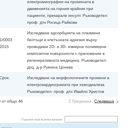
електромиография на промяната в
движенията на горния крайник при
пациенти, прекарали инсулт. Ръководител:
проф. дтн Росица Райкова
Изследване адсорбцията на плазмени
1/0003
белтъци и клетъчната адхезия върху
-2015
проводими 2D- и 3D- измерни полимерни
композитни повърхности с приложение в
регенеративната медицина. Ръководител:
доц. д-р Румяна Цонева
 Срок:
Изследване на морфологичните промени в
електрокардиограмата при хемодиализа.
Ръководител: проф. дтн Ивайло Христов
0 от общо 46
Предишна
Следваща
Търсене във всички колони: