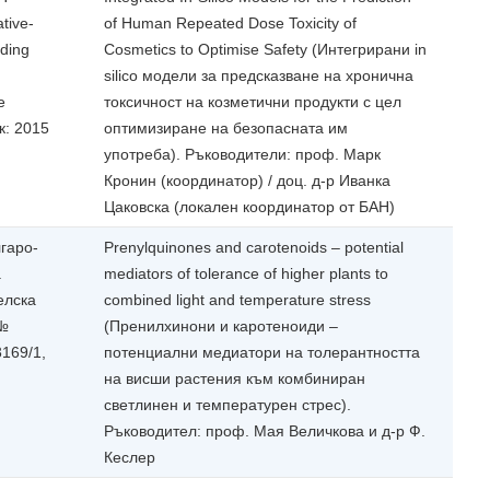
tive-
of Human Repeated Dose Toxicity of
nding
Cosmetics to Optimise Safety (Интегрирани in
silico модели за предсказване на хронична
e
токсичност на козметични продукти с цел
к: 2015
оптимизиране на безопасната им
употреба). Ръководители: проф. Марк
Кронин (координатор) / доц. д-р Иванка
Цаковска (локален координатор от БАН)
гаро-
Prenylquinones and carotenoids – potential
а
mediators of tolerance of higher plants to
елска
combined light and temperature stress
 №
(Пренилхинони и каротеноиди –
169/1,
потенциални медиатори на толерантността
на висши растения към комбиниран
светлинен и температурен стрес).
Ръководител: проф. Мая Величкова и д-р Ф.
Кеслер