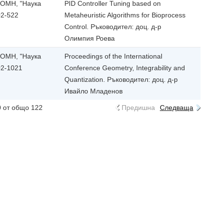
МОМН, "Наука
PID Controller Tuning based on
02-522
Metaheuristic Algorithms for Bioprocess
Control. Ръководител: доц. д-р
Олимпия Роева
МОМН, "Наука
Proceedings of the International
02-1021
Conference Geometry, Integrability and
Quantization. Ръководител: доц. д-р
Ивайло Младенов
0 от общо 122
Предишна
Следваща