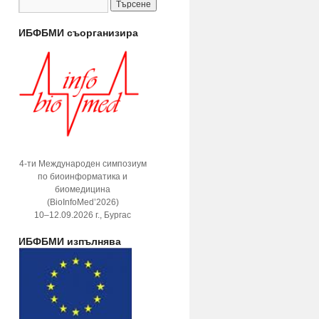
ИБФБМИ съорганизира
4-ти Международен симпозиум
по биоинформатика и
биомедицина
(BioInfoMed’2026)
10–12.09.2026 г., Бургас
ИБФБМИ изпълнява