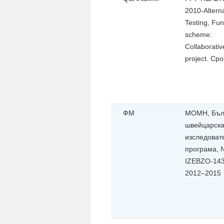
2010-Alterna
Testing, Fu
scheme:
Collaborativ
project. Сро
ФМ
МОМН, Бъл
швейцарск
изследоват
програма,
IZEBZO-143
2012–2015