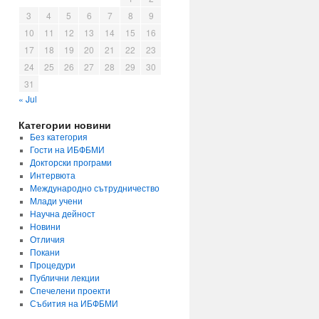
3
4
5
6
7
8
9
10
11
12
13
14
15
16
17
18
19
20
21
22
23
24
25
26
27
28
29
30
31
« Jul
Категории новини
Без категория
Гости на ИБФБМИ
Докторски програми
Интервюта
Международно сътрудничество
Млади учени
Научна дейност
Новини
Отличия
Покани
Процедури
Публични лекции
Спечелени проекти
Събития на ИБФБМИ