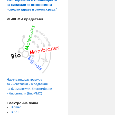
silico оценка на токсични ефекти
на химикали по отношение на
човешко здраве и околна среда“
ИБФБМИ представя
Научна инфраструктура
за иновативни изследвания
на биомолекули, биомембрани
и биосигнали (БиоММС)
Електронна поща
Biomed
Bio21