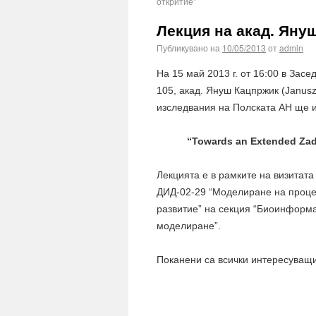
откритие”
Лекция на акад. Яну
Публикувано на
10/05/2013
от
admin
На 15 май 2013 г. от 16:00 в Зас
105, акад. Януш Кацпржик (Janusz
изследвания на Полската АН ще и
“Towards an Extended Zad
Лекцията е в рамките на визитата
ДИД-02-29 “Моделиране на проце
развитие” на секция “Биоинформ
моделиране”.
Поканени са всички интересуващи