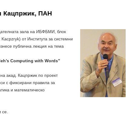
ш Кацпржик, ПАН
едателната зала на ИБФБМИ, блок
 Kacpzryk) от Института за системни
знесе публична лекция на тема
eh’s Computing with Words”
 на акад. Кацпржик по проект
си с фиксирани правила за
атика и математическо
 се.