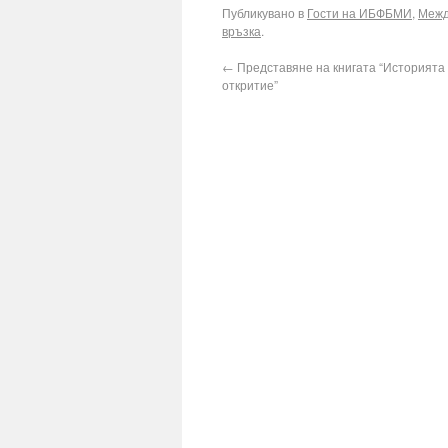
Публикувано в
Гости на ИБФБМИ
,
Межд
връзка
.
←
Представяне на книгата “Историята 
откритие”