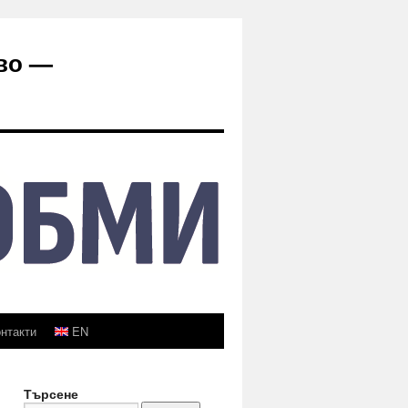
во —
нтакти
EN
Търсене