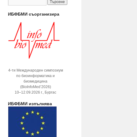
ИБФБМИ съорганизира
4-ти Международен симпозиум
по биоинформатика и
биомедицина
(BioInfoMed’2026)
10–12.09.2026 г., Бургас
ИБФБМИ изпълнява