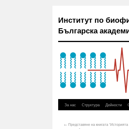
Институт по биоф
Българска академи
За нас
Структура
Дейности
←
Представяне на книгата “Историята 