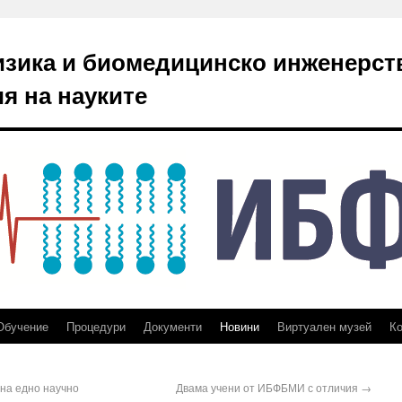
изика и биомедицинско инженерст
я на науките
Обучение
Процедури
Документи
Новини
Виртуален музей
Ко
на едно научно
Двама учени от ИБФБМИ с отличия
→