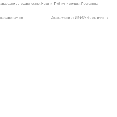
ународно сътрудничество
,
Новини
,
Публични лекции
.
Постоянна
на едно научно
Двама учени от ИБФБМИ с отличия
→