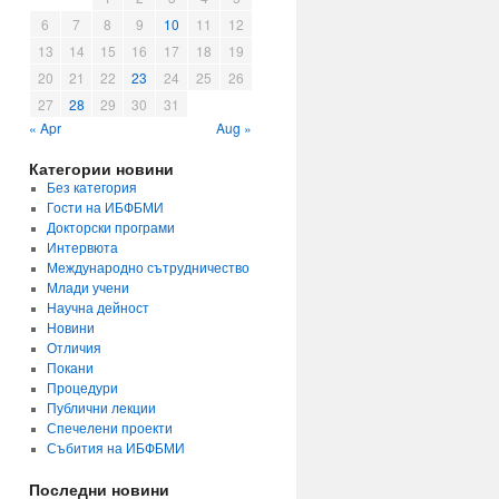
6
7
8
9
10
11
12
13
14
15
16
17
18
19
20
21
22
23
24
25
26
27
28
29
30
31
« Apr
Aug »
Категории новини
Без категория
Гости на ИБФБМИ
Докторски програми
Интервюта
Международно сътрудничество
Млади учени
Научна дейност
Новини
Отличия
Покани
Процедури
Публични лекции
Спечелени проекти
Събития на ИБФБМИ
Последни новини