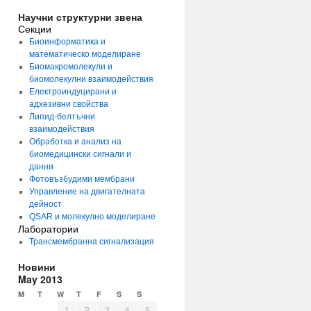
Научни структурни звена
Секции
Биоинформатика и
математическо моделиране
Биомакромолекули и
биомолекулни взаимодействия
Електроиндуцирани и
адхезивни свойства
Липид-белтъчни
взаимодействия
Обработка и анализ на
биомедицински сигнали и
данни
Фотовъзбудими мембрани
Управление на двигателната
дейност
QSAR и молекулно моделиране
Лаборатории
Трансмембранна сигнализация
Новини
May 2013
M
T
W
T
F
S
S
1
2
3
4
5