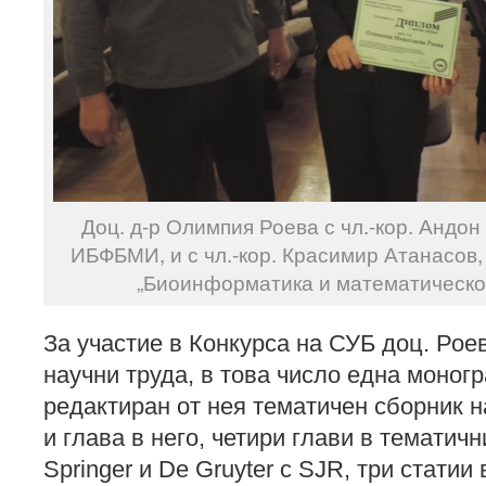
Доц. д-р Олимпия Роева с чл.-кор. Андон
ИБФБМИ, и с чл.-кор. Красимир Атанасов,
„Биоинформатика и математическо
За участие в Конкурса на СУБ доц. Рое
научни труда, в това число една моног
редактиран от нея тематичен сборник н
и глава в него, четири глави в тематич
Springer и De Gruyter с SJR, три статии