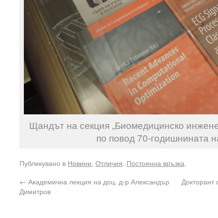
Щандът на секция „Биомедицинско инжене
по повод 70-годишнината н
Публикувано в
Новини
,
Отличия
.
Постоянна връзка
.
←
Академична лекция на доц. д-р Александър
Докторант 
Димитров