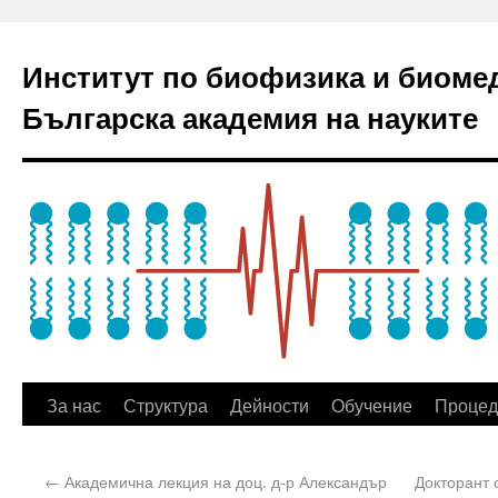
Институт по биофизика и биоме
Българска академия на науките
За нас
Структура
Дейности
Обучение
Процед
←
Академична лекция на доц. д-р Александър
Докторант 