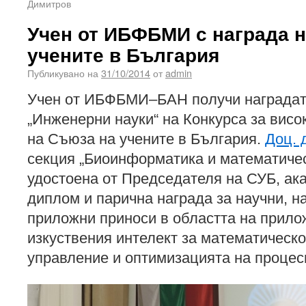
Димитров
Учен от ИБФБМИ с награда 
учените в България
Публикувано на
31/10/2014
от
admin
Учен от ИБФБМИ–БАН получи наградат
„Инженерни науки“ на Конкурса за висо
на Съюза на учените в България.
Доц. 
секция „Биоинформатика и математиче
удостоена от Председателя на СУБ, ак
диплом и парична награда за научни, н
приложни приноси в областта на прило
изкуствения интелект за математическ
управление и оптимизацията на процес