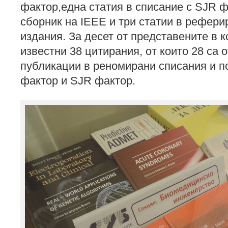
фактор,една статия в списание с SJR ф
сборник на IEEE и три статии в рефери
издания. За десет от представените в к
известни 38 цитирания, от които 28 са 
публикации в реномирани списания и п
фактор и SJR фактор.