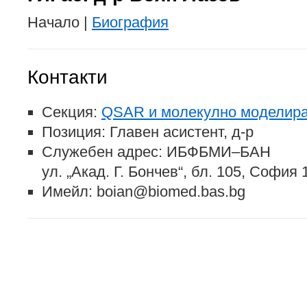
Начало |
Биография
Контакти
Секция:
QSAR и молекулно моделир
Позиция: Главен асистент, д-р
Служебен адрес: ИБФБМИ–БАН
ул. „Акад. Г. Бончев“, бл. 105, София
Имейл: boian@biomed.bas.bg