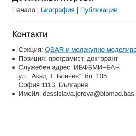
Начало |
Биография
|
Публикации
Контакти
Секция:
QSAR и молекулно моделир
Позиция: програмист, докторант
Служебен адрес: ИБФБМИ–БАН
ул. “Акад. Г. Бончев”, бл. 105
София 1113, България
Имейл: dessislava.jereva@biomed.bas