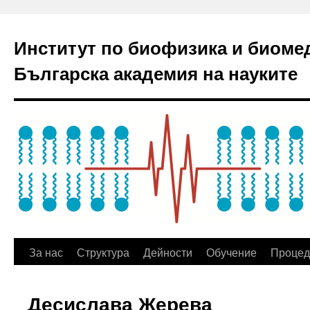
Институт по биофизика и биоме
Българска академия на науките
За нас
Структура
Дейности
Обучение
Процед
Десислава Жерева