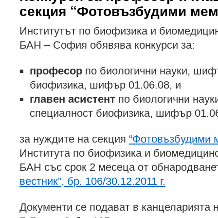
секция “Фотовъзбудими ме
Институтът по биофизика и биомедици
БАН – София обявява конкурси за:
професор
по биологични науки, шиф
биофизика, шифър 01.06.08, и
главен асистент
по биологични науки
специалност биофизика, шифър 01.0
за нуждите на секция
“Фотовъзбудими 
Института по биофизика и биомедицин
БАН със срок 2 месеца от обнародване
вестник”, бр. 106/30.12.2011 г.
Документи се подават в канцеларията на