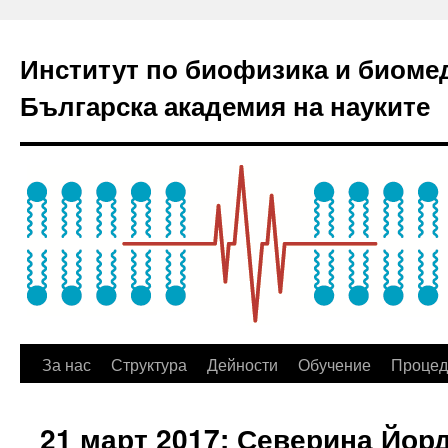
Институт по биофизика и биоме
Българска академия на науките
За нас
Структура
Дейности
Обучение
Процед
21 март 2017: Северина Йор