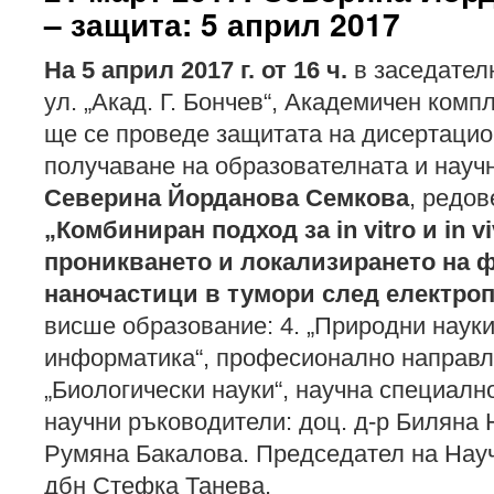
– защита: 5 април 2017
На 5 април 2017 г. от 16 ч.
в заседателн
ул. „Акад. Г. Бончев“, Академичен компл
ще се проведе защитата на дисертацио
получаване на образователната и научн
Северина Йорданова Семкова
, редов
„Комбиниран подход за in vitro и in 
проникването и локализирането на 
наночастици в тумори след електро
висше образование: 4. „Природни науки
информатика“, професионално направле
„Биологически науки“, научна специално
научни ръководители: доц. д-р Биляна 
Румяна Бакалова. Председател на Науч
дбн Стефка Танева.