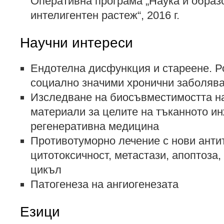
Оперативна програма „Наука и образ
интелигентен растеж“, 2016 г.
Научни интереси
Ендотелна дисфункция и стареене. Р
социално значими хронични заболяв
Изследване на биосъвместимостта н
материали за целите на тъканното и
регенеративна медицина
Противотуморно лечение с нови анти
цитотоксичност, метастази, апоптоза,
цикъл
Патогенеза на ангиогенезата
Езици