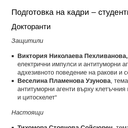
Подготовка на кадри – студент
Докторанти
Защитили
Виктория Николаева Пехливанова,
електрични импулси и антитуморни а
адхезивното поведение на ракови и с
Веселина Пламенова Узунова
, тем
антитуморни агенти върху клетъчния
и цитоскелет“
Настоящи
Тихомора Стоянова Сойсюрен
, тем