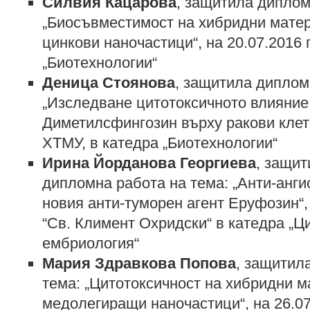
Силвия Кацарова
, защитила диплом
„Биосъвместимост на хибридни мат
цинкови наночастици“, на 20.07.2016 г
„Биотехнологии“
Деница Стоянова
, защитила диплом
„Изследване цитотоксичното влияние
Диметилсфингозин върху ракови клетк
ХТМУ, в катедра „Биотехнологии“
Ирина Йорданова Георгиева
, защи
дипломна работа на тема: „Анти-анги
новия анти-туморен агент Еруфозин“,
“Св. Климент Охридски“ в катедра „Ц
ембриология“
Мария Здравкова Попова
, защитил
тема: „Цитотоксичност на хибридни
медолегиращи наночастици“, на 26.07.