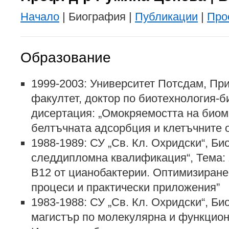
Начало
| Биография |
Публикации
|
Про
Образование
1999-2003: Университет Потсдам, Пр
факултет, доктор по биотехнология-б
дисертация: „Омокряемостта на био
белтъчната адсорбция и клетъчните 
1988-1989: СУ „Св. Кл. Охридски“, Би
следдипломна квалификация“, Тема: 
В12 от цианобактерии. Оптимизиране
процеси и практически приложения”
1983-1988: СУ „Св. Кл. Охридски“, Би
магистър по молекулярна и функцион