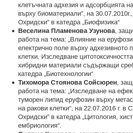
клетъчната адхезия и адсорбцията н
върху биоматериали”, на 30.07.2010г.
Охридски” в катедра „Биофизика“
Веселина Пламенова Узунова
, защ
работа на тема: „Влияние на еруфоз
електрично поле върху адхезивното 
клетки. Изследване цитотоксичността
хибридни материали съдържащи сребр
катедра „Биотехнологии“
Тихомора Стоянова Сойсюрен
, за
работа на тема: „Изследване на ефек
туморен липид еруфозин върху мета
на ракови клетки“, на 22.07.2016 г. в 
Охридски” в катедра „Цитология, хист
ембриология“.