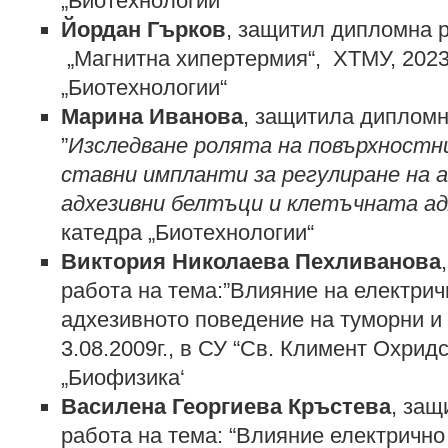
„Биотехнологии“
Йордан Гърков
, защитил дипломна р
„Магнитна хипертермия“, ХТМУ, 2023
„Биотехнологии“
Марина Иванова
, защитила дипломн
”
Изследване ролята на повърхностн
ставни импланти за регулиране на 
адхезивни белтъци и клетъчната ад
катедра „Биотехнологии“
Виктория Николаева Пехливанова
работа на тема:”Влияние на електрич
адхезивното поведение на туморни и 
3.08.2009г., в СУ “Св. Климент Охридс
„Биофизика‘
Василена Георгиева Кръстева
, за
работа на тема: “Влияние електрично