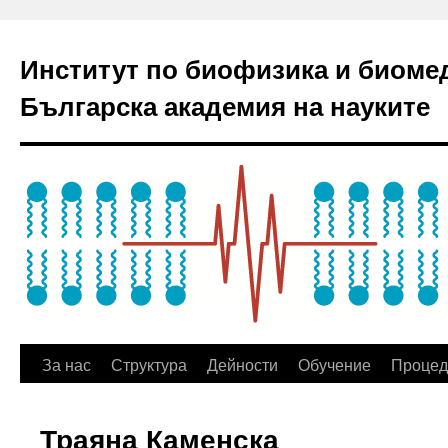
Институт по биофизика и биоме
Българска академия на науките
За нас
Структура
Дейности
Обучение
Процед
Траяна Каменска