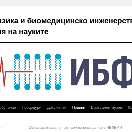
изика и биомедицинско инженерст
я на науките
Обучение
Процедури
Документи
Новини
Виртуален музей
Ко
ия
Обява за отдаване под наем на помещение в ИБФБМИ