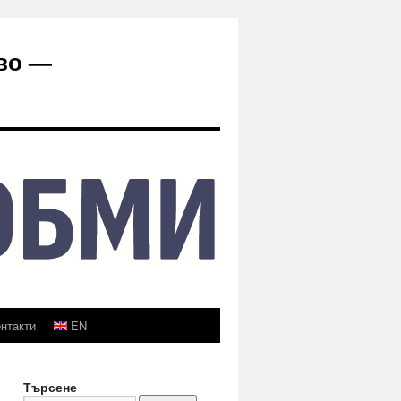
во —
нтакти
EN
Търсене