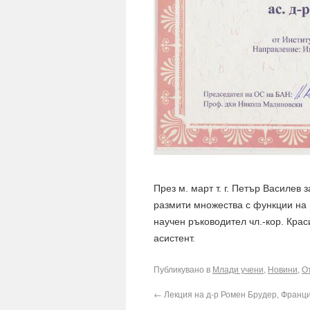
През м. март т. г. Петър Василев
размити множества с функции на
научен ръководител чл.-кор. Крас
асистент.
Публикувано в
Млади учени
,
Новини
,
О
←
Лекция на д-р Ромен Брудер, Франц