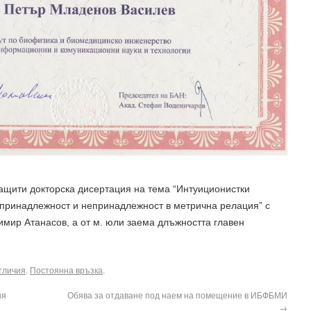
 защити докторска дисертация на тема “Интуиционистки
 принадлежност и непринадлежност в метрична релация” с
имир Атанасов, а от м. юли заема длъжността главен
тличия
.
Постоянна връзка
.
ия
Обява за отдаване под наем на помещение в ИБФБМИ
→