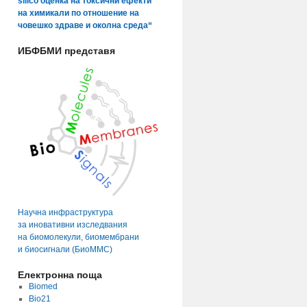
silico оценка на токсични ефекти
на химикали по отношение на
човешко здраве и околна среда“
ИБФБМИ представя
Научна инфраструктура
за иновативни изследвания
на биомолекули, биомембрани
и биосигнали (БиоММС)
Електронна поща
Biomed
Bio21