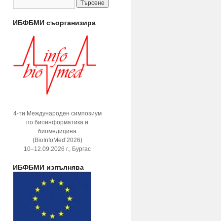
ИБФБМИ съорганизира
4-ти Международен симпозиум
по биоинформатика и
биомедицина
(BioInfoMed’2026)
10–12.09.2026 г., Бургас
ИБФБМИ изпълнява