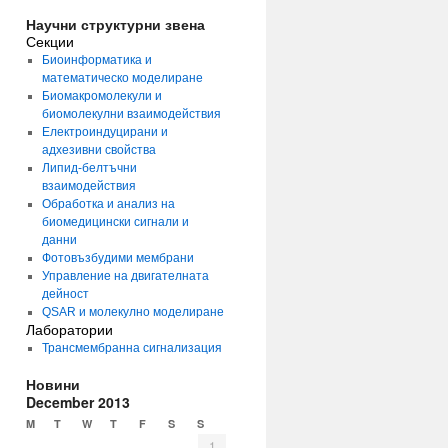
Научни структурни звена
Секции
Биоинформатика и
математическо моделиране
Биомакромолекули и
биомолекулни взаимодействия
Електроиндуцирани и
адхезивни свойства
Липид-белтъчни
взаимодействия
Обработка и анализ на
биомедицински сигнали и
данни
Фотовъзбудими мембрани
Управление на двигателната
дейност
QSAR и молекулно моделиране
Лаборатории
Трансмембранна сигнализация
Новини
December 2013
M
T
W
T
F
S
S
1