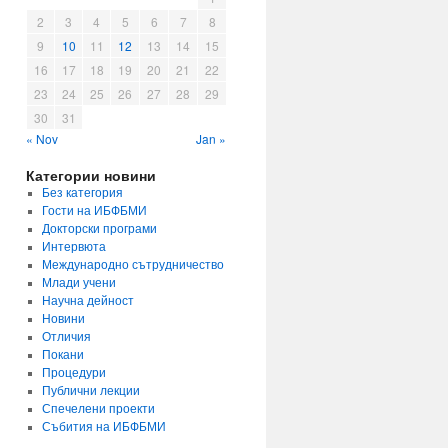
2
3
4
5
6
7
8
9
10
11
12
13
14
15
16
17
18
19
20
21
22
23
24
25
26
27
28
29
30
31
« Nov
Jan »
Категории новини
Без категория
Гости на ИБФБМИ
Докторски програми
Интервюта
Международно сътрудничество
Млади учени
Научна дейност
Новини
Отличия
Покани
Процедури
Публични лекции
Спечелени проекти
Събития на ИБФБМИ