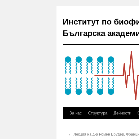
Институт по биоф
Българска академи
За нас
Структура
Дейности
←
Лекция на д-р Ромен Брудер, Франц