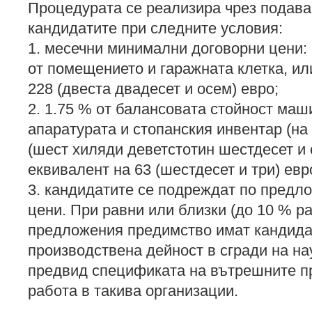
Процедурата се реализира чрез подава
кандидатите при следните условия:
1. месечни минимални договорни цени: 3 
от помещението и гаражната клетка, ил
228 (двеста двадесет и осем) евро;
2. 1.75 % от балансовата стойност маш
апаратурата и стопанския инвентар (на
(шест хиляди деветстотин шестдесет и 
еквивалент на 63 (шестдесет и три) евр
3. кандидатите се подреждат по предл
цени. При равни или близки (до 10 % р
предложения предимство имат кандидат
производствена дейност в сгради на на
предвид спецификата на вътрешните пр
работа в такива организации.