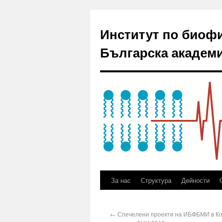
Институт по биоф
Българска академи
За нас
Структура
Дейности
←
Спечелени проекти на ИБФБМИ в Ко