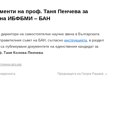
менти на проф. Таня Пенчева за
р на ИБФБМИ – БАН
а директори на самостоятелни научни звена в Българската
Управителния съвет на БАН, съгласно
инструкцията
, в раздел
 са публикувани документите на единствения кандидат за
. Таня Колева Пенчева
.
тоянна връзка
.
нкурсната
Предзащита на Георги Рашков
→