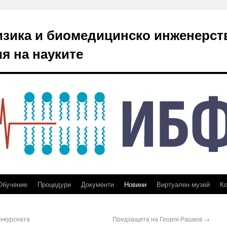
изика и биомедицинско инженерст
я на науките
Обучение
Процедури
Документи
Новини
Виртуален музей
Ко
нкурсната
Предзащита на Георги Рашков
→