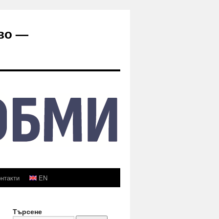
во —
нтакти
EN
Търсене