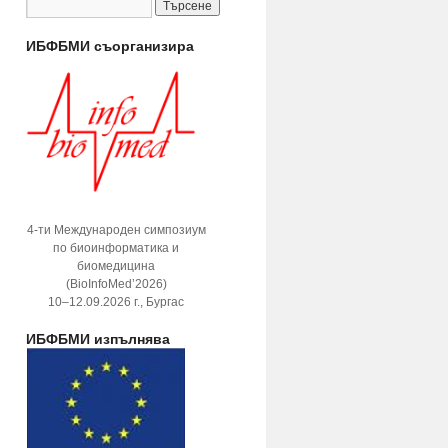
ИБФБМИ съорганизира
4-ти Международен симпозиум
по биоинформатика и
биомедицина
(BioInfoMed’2026)
10–12.09.2026 г., Бургас
ИБФБМИ изпълнява