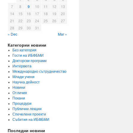
7
8
9
10
11
12
13
14
15
16
17
18
19
20
21
22
23
24
25
26
27
28
29
30
31
« Dec
Mar »
Категории новини
Без категория
Гости на ИБФБМИ
Докторски програми
Интервюта
Международно сътрудничество
Млади учени
Научна дейност
Новини
Отличия
Покани
Процедури
Публични лекции
Спечелени проекти
Събития на ИБФБМИ
Последни новини