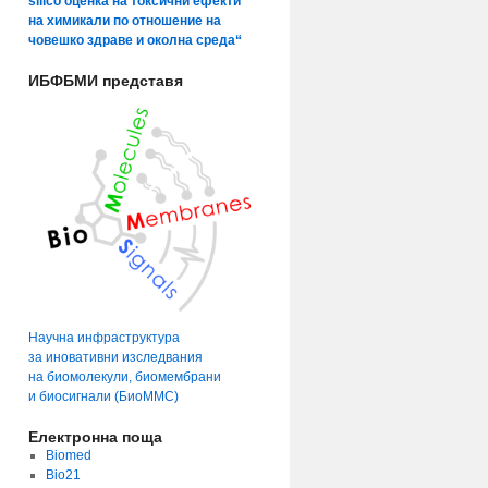
silico оценка на токсични ефекти
на химикали по отношение на
човешко здраве и околна среда“
ИБФБМИ представя
Научна инфраструктура
за иновативни изследвания
на биомолекули, биомембрани
и биосигнали (БиоММС)
Електронна поща
Biomed
Bio21