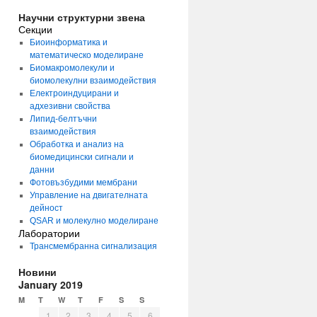
Научни структурни звена
Секции
Биоинформатика и
математическо моделиране
Биомакромолекули и
биомолекулни взаимодействия
Електроиндуцирани и
адхезивни свойства
Липид-белтъчни
взаимодействия
Обработка и анализ на
биомедицински сигнали и
данни
Фотовъзбудими мембрани
Управление на двигателната
дейност
QSAR и молекулно моделиране
Лаборатории
Трансмембранна сигнализация
Новини
January 2019
M
T
W
T
F
S
S
1
2
3
4
5
6