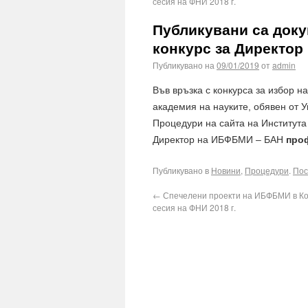
сесия на ФНИ 2018 г.
Публикувани са доку
конкурс за Директо
Публикувано на
09/01/2019
от
admin
Във връзка с конкурса за избор н
академия на науките, обявен от 
Процедури на сайта на Института
Директор на ИБФБМИ – БАН
проф
Публикувано в
Новини
,
Процедури
.
Пос
←
Спечелени проекти на ИБФБМИ в Ко
сесия на ФНИ 2018 г.