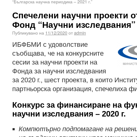
“Българска научна периодика – 2021 г.”
Спечелени научни проекти о
Фонд “Научни изследвания” з
Публикувано на
11/12/2020
от
admin
ИБФБМИ с удоволствие
съобщава, че на конкурсните
сесии за научни проекти на
Фонда за научни изследвания
за 2020 г., шест проекта, в които Инсти
партньорска организация, спечелиха ф
Конкурс за финансиране на ф
научни изследвания – 2020 г.
Компютърно подпомагане на решени