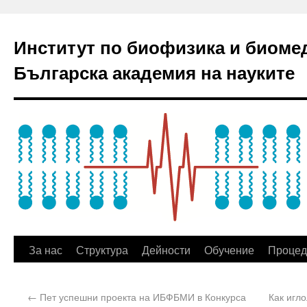
Институт по биофизика и биоме
Българска академия на науките
За нас
Структура
Дейности
Обучение
Процед
←
Пет успешни проекта на ИБФБМИ в Конкурса
Как игл