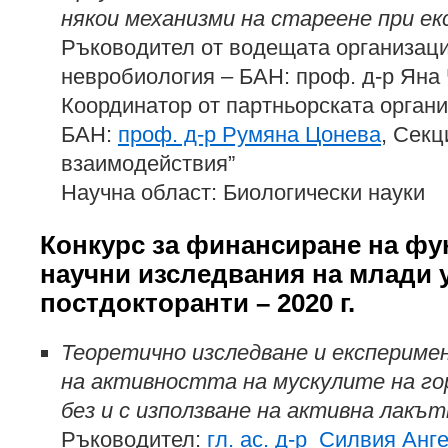
някои механизми на стареене при е
Ръководител от водещата организаци
невробиология – БАН: проф. д-р Яна
Координатор от партньорската орга
БАН:
проф. д-р Румяна Цонева
, Секц
взаимодействия”
Научна област: Биологически науки
Конкурс за финансиране на ф
научни изследвания на млади 
постдокторанти – 2020 г.
Теоретично изследване и експерим
на активността на мускулите на го
без и с използване на активна лакъ
Ръководител:
гл. ас. д-р Силвия Анг