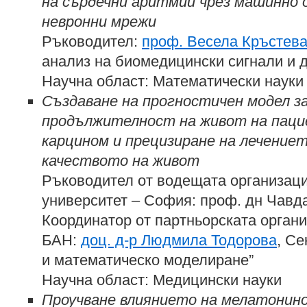
на сърдечни аритмии чрез машинно 
невронни мрежи
Ръководител:
проф. Весела Кръстев
анализ на биомедицински сигнали и 
Научна област: Математически науки
Създаване на прогностичен модел з
продължителност на живот на паци
карцином и прецизиране на лечениет
качеството на живот
Ръководител от водещата организац
университет – София: проф. дн Чавд
Координатор от партньорската орга
БАН:
доц. д-р Людмила Тодорова
, С
и математическо моделиране”
Научна област: Медицински науки
Проучване влиянието на мелатонин