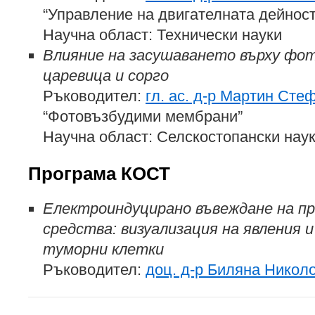
“Управление на двигателната дейност
Научна област: Технически науки
Влияние на засушаването върху фо
царевица и сорго
Ръководител:
гл. ас. д-р Мартин Сте
“Фотовъзбудими мембрани”
Научна област: Селскостопански нау
Програма КОСТ
Електроиндуцирано въвеждане на пр
средства: визуализация на явления и
туморни клетки
Ръководител:
доц. д-р Биляна Никол