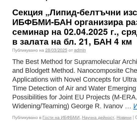
Секция „Липид-белтъчни из
ИБФБМИ-БАН организира ра
семинар на 02.04.2025 г., сря
в залата на бл. 21, БАН 4 км
Публикувано на
28/03/2025
от
admin
The Best Method for Supramolecular Archi
and Blodgett Method. Nanocomposite Che
Applications with Novel Concepts for Ultra
Time Detection of Air and Water Emergin
Possibilities for Joint EU Projects (M-ER
Widening/Teaming) George R. Ivanov …
Публикувано в
Гости на ИБФБМИ
,
Научна дейност
,
Новини
|