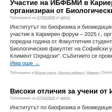
Участие на ИБФБМИ в Карие
организиран от Биологическ
Публикувано на
27/03/2025
от
admin
Институтът по биофизика и биомедици
участие в Кариерен форум – 2025 г., ор
поредна година от Факултетния студент
Биологическия факултет на Софийски у
Климент Охридски”. Събитието се пров
Има още
→
Публикувано в
Млади учени
,
Научна дейност
,
Новини
|
Comme
Високи отличия за учени о
Публикувано на
07/03/2025
от
admin
Институтът по биофизика и биомедици