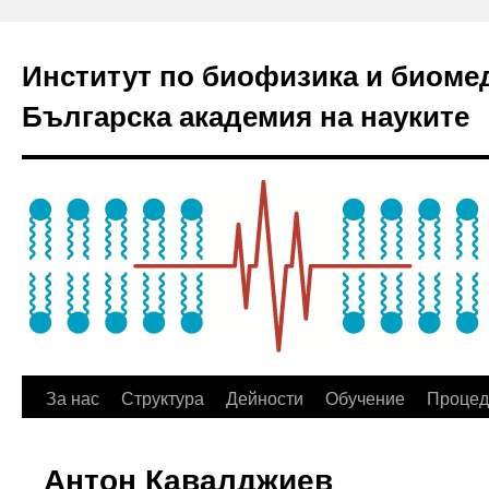
Институт по биофизика и биоме
Българска академия на науките
За нас
Структура
Дейности
Обучение
Процед
Антон Кавалджиев