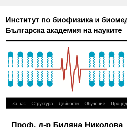
Институт по биофизика и биоме
Българска академия на науките
За нас
Структура
Дейности
Обучение
Процед
Проф. д-р Биляна Николова