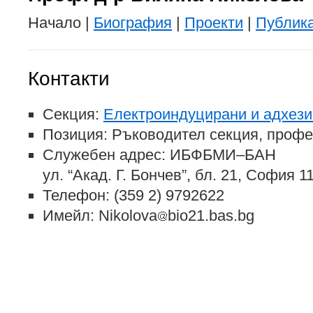
Начало |
Биография
|
Проекти
|
Публик
Контакти
Секция:
Електроиндуцирани и адхези
Позиция: Ръководител секция, профе
Служебен адрес: ИБФБМИ–БАН
ул. “Акад. Г. Бончев”, бл. 21, София 
Телефон: (359 2) 9792622
Имейл: Nikolova
bio21.bas.bg