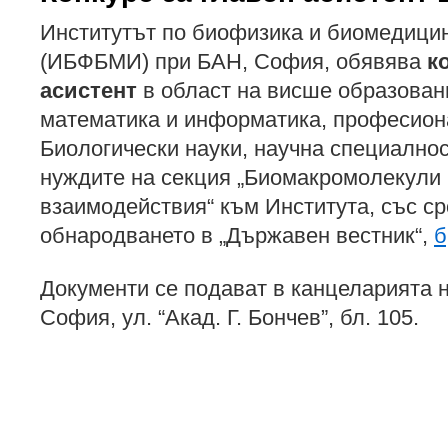
Институтът по биофизика и биомедици
(ИБФБМИ) при БАН, София, обявява
к
асистент
в област на висше образовани
математика и информатика, професион
Биологически науки, научна специалнос
нуждите на секция „Биомакромолекули
взаимодействия“ към Института, със ср
обнародването в „Държавен вестник“,
б
Документи се подават в канцеларията
София, ул. “Акад. Г. Бончев”, бл. 105.