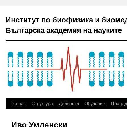
Институт по биофизика и биоме
Българска академия на науките
За нас
Структура
Дейности
Обучение
Процед
Иво Умленски