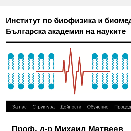
Институт по биофизика и биоме
Българска академия на науките
За нас
Структура
Дейности
Обучение
Процед
Проф. д-р Михаил Матвеев