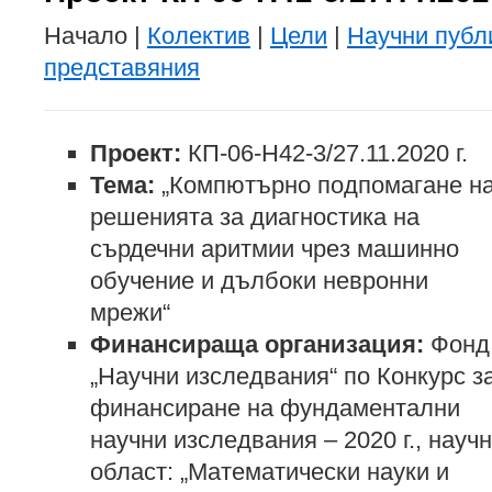
Начало |
Колектив
|
Цели
|
Научни публ
представяния
Проект:
КП-06-Н42-3/27.11.2020 г.
Тема:
„Компютърно подпомагане н
решенията за диагностика на
сърдечни аритмии чрез машинно
обучение и дълбоки невронни
мрежи“
Финансираща организация:
Фонд
„Научни изследвания“ по Конкурс з
финансиране на фундаментални
научни изследвания – 2020 г., науч
област: „Математически науки и