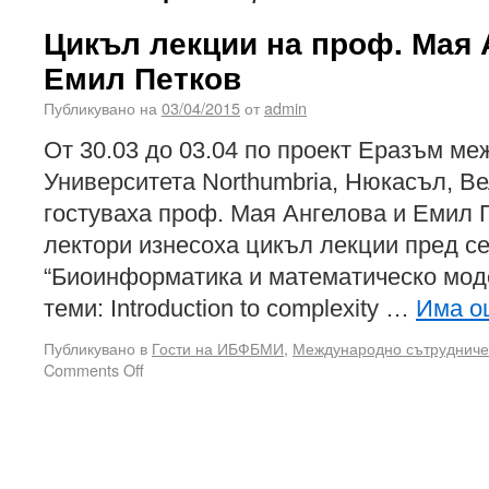
Цикъл лекции на проф. Мая 
Емил Петков
Публикувано на
03/04/2015
от
admin
От 30.03 до 03.04 по проект Еразъм 
Университета Northumbria, Нюкасъл, В
гостуваха проф. Мая Ангелова и Емил П
лектори изнесоха цикъл лекции пред с
“Биоинформатика и математическо мод
теми: Introduction to complexity …
Има 
Публикувано в
Гости на ИБФБМИ
,
Международно сътрудниче
Comments Off