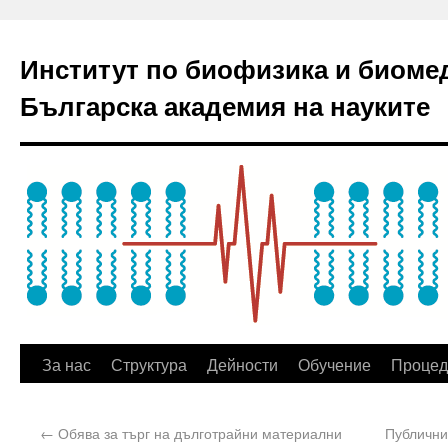
Институт по биофизика и биоме
Българска академия на науките
За нас
Структура
Дейности
Обучение
Процед
←
Обява за търг на дълготрайни материални
Публични