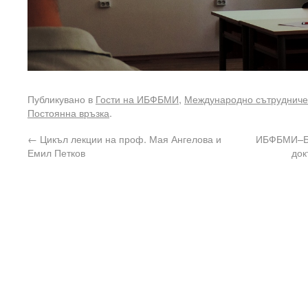
Публикувано в
Гости на ИБФБМИ
,
Международно сътрудниче
Постоянна връзка
.
←
Цикъл лекции на проф. Мая Ангелова и
ИБФБМИ–БА
Емил Петков
док