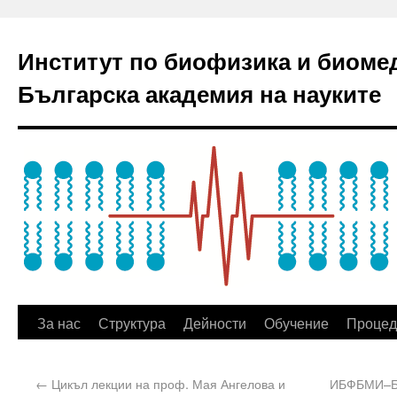
Институт по биофизика и биоме
Българска академия на науките
За нас
Структура
Дейности
Обучение
Процед
←
Цикъл лекции на проф. Мая Ангелова и
ИБФБМИ–БА