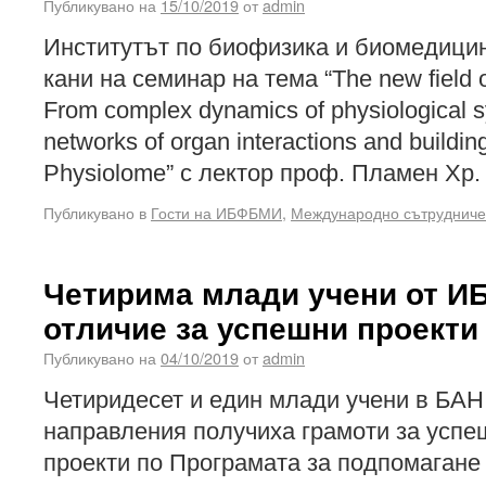
Публикувано на
15/10/2019
от
admin
Институтът по биофизика и биомедици
кани на семинар на тема “The new field 
From complex dynamics of physiological 
networks of organ interactions and buildi
Physiolome” с лектор проф. Пламен Хр
Публикувано в
Гости на ИБФБМИ
,
Международно сътрудниче
Четирима млади учени от 
отличие за успешни проекти
Публикувано на
04/10/2019
от
admin
Четиридесет и един млади учени в БАН
направления получиха грамоти за успе
проекти по Програмата за подпомагане