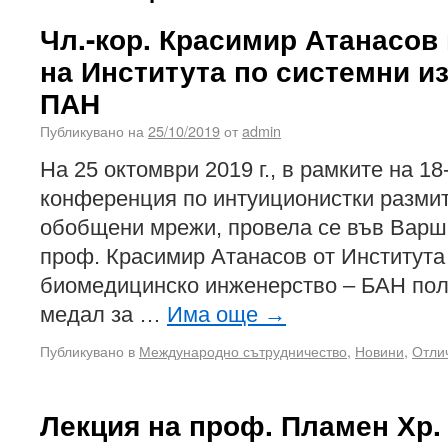
Чл.-кор. Красимир Атанасов
на Института по системни и
ПАН
Публикувано на
25/10/2019
от
admin
На 25 октомври 2019 г., в рамките на 
конференция по интуиционистки разми
обобщени мрежи, провела се във Варша
проф. Красимир Атанасов от Института
биомедицинско инженерство – БАН по
медал за …
Има още
→
Публикувано в
Международно сътрудничество
,
Новини
,
Отли
Лекция на проф. Пламен Хр.