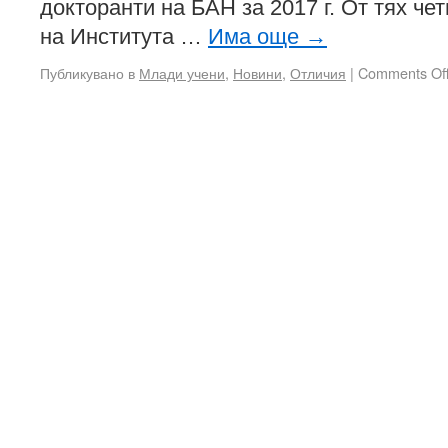
докторанти на БАН за 2017 г. От тях че
на Института …
Има още
→
Публикувано в
Млади учени
,
Новини
,
Отличия
|
Comments Of