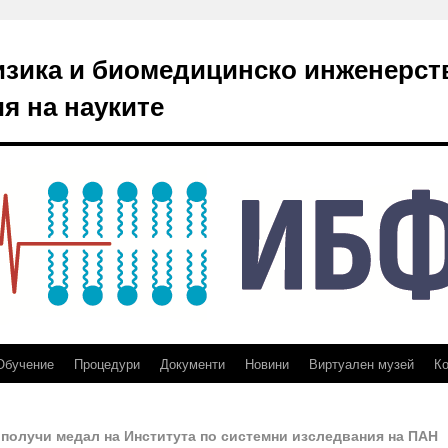
изика и биомедицинско инженерст
я на науките
Обучение
Процедури
Документи
Новини
Виртуален музей
Ко
 получи медал на Института по системни изследвания на ПАН