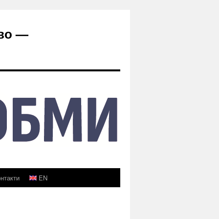
во —
нтакти
EN