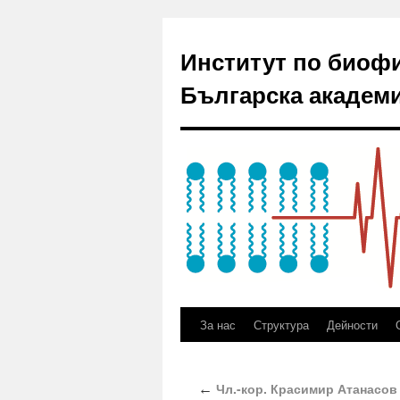
Институт по биоф
Българска академи
За нас
Структура
Дейности
Чл.-кор. Красимир Атанасов
←