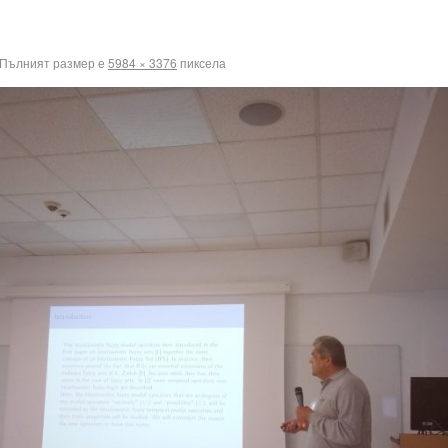
Пълният размер е
5984 × 3376
пиксела