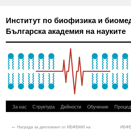
Институт по биофизика и биоме
Българска академия на науките
За нас
Структура
Дейности
Обучение
Процед
←
Награда за дипломант от ИБФБМИ на
ИБФБ