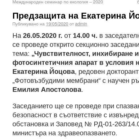
Международен семинар по екология – 2020
Предзащита на Екатерина Й
Публикувано на
19/05/2020
от
admin
На
26.05.2020 г.
от
14.00 ч.
в заседателн
се проведе открито секционно заседан
тема:
„Чувствителност, инхибиране и
фотосинтетичния апарат в условия н
Екатерина Йоцова
, редовен докторант
„Фотовъзбудими мембрани“ с научен р
Емилия Апостолова
.
Заседанието ще се проведе при спазва
безопасност в съответствие с извънре
обстановка и Заповед № РД-01-263/14.05
министъра на здравеопазването.