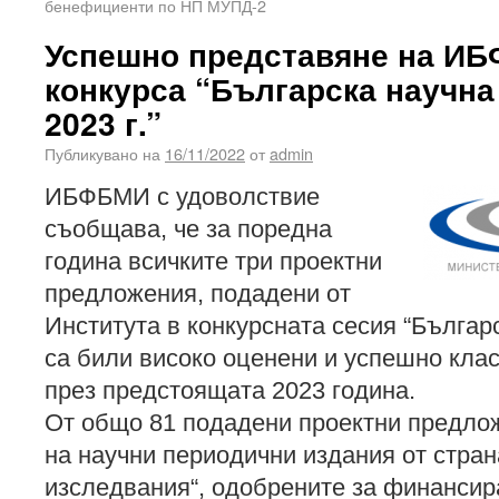
бенефициенти по НП МУПД-2
Успешно представяне на И
конкурса “Българска научна
2023 г.”
Публикувано на
16/11/2022
от
admin
ИБФБМИ с удоволствие
съобщава, че за поредна
година всичките три проектни
предложения, подадени от
Института в конкурсната сесия “Българ
са били високо оценени и успешно кла
през предстоящата 2023 година.
От общо 81 подадени проектни предло
на научни периодични издания от стран
изследвания“, одобрените за финансира