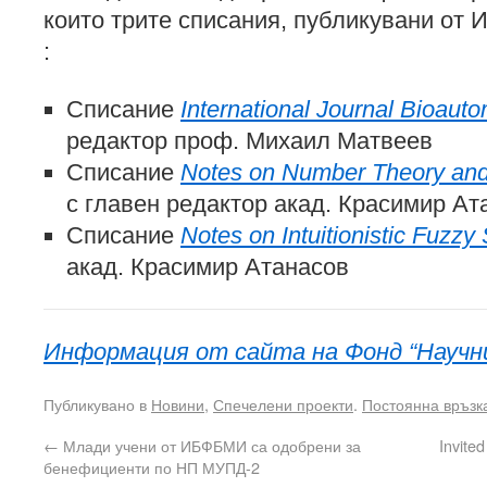
които трите списания, публикувани от 
:
Списание
International Journal Bioaut
редактор проф. Михаил Матвеев
Списание
Notes on Number Theory and
с главен редактор акад. Красимир Ат
Списание
Notes on Intuitionistic Fuzzy
акад. Красимир Атанасов
Информация от сайта на Фонд “Научни
Публикувано в
Новини
,
Спечелени проекти
.
Постоянна връзк
←
Млади учени от ИБФБМИ са одобрени за
Invited
бенефициенти по НП МУПД-2