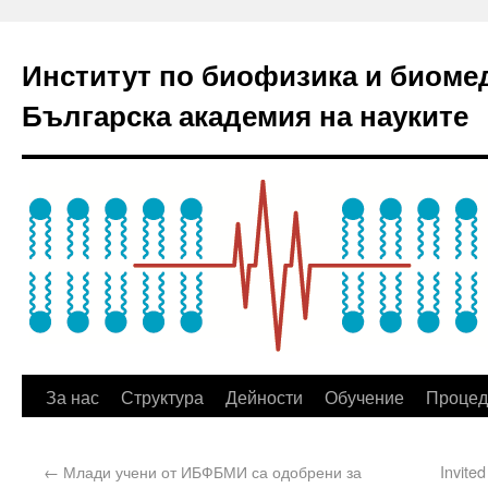
Институт по биофизика и биоме
Българска академия на науките
За нас
Структура
Дейности
Обучение
Процед
←
Млади учени от ИБФБМИ са одобрени за
Invited