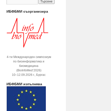
ИБФБМИ съорганизира
4-ти Международен симпозиум
по биоинформатика и
биомедицина
(BioInfoMed’2026)
10–12.09.2026 г., Бургас
ИБФБМИ изпълнява