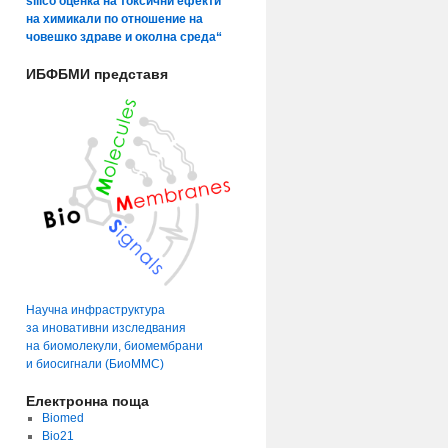
silico оценка на токсични ефекти
на химикали по отношение на
човешко здраве и околна среда“
ИБФБМИ представя
Научна инфраструктура
за иновативни изследвания
на биомолекули, биомембрани
и биосигнали (БиоММС)
Електронна поща
Biomed
Bio21