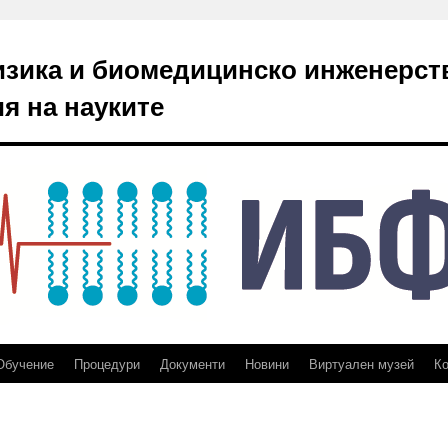
изика и биомедицинско инженерст
я на науките
Обучение
Процедури
Документи
Новини
Виртуален музей
Ко