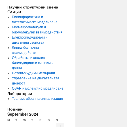
Научни структурни звена
Секции
Биоинформатика и
математическо моделиране
Биомакромолекули и
биомолекулни взаимодействия
Електроиндуцирани и
адхезивни свойства
Липид-белтъчни
взаимодействия
Обработка и анализ на
биомедицински сигнали и
данни
Фотовъзбудими мембрани
Управление на двигателната
дейност
QSAR и молекулно моделиране
Лаборатории
Трансмембранна сигнализация
Новини
September 2024
M
T
W
T
F
S
S
1