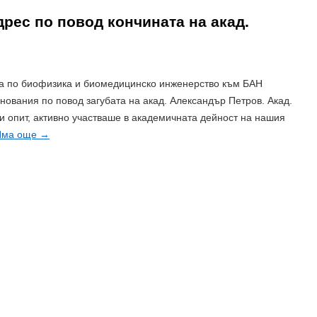
рес по повод кончината на акад.
та по биофизика и биомедицинско инженерство към БАН
нования по повод загубата на акад. Александър Петров. Акад.
 и опит, активно участваше в академичната дейност на нашия
Има още
→