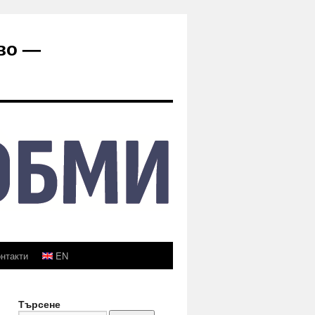
во —
нтакти
EN
Търсене