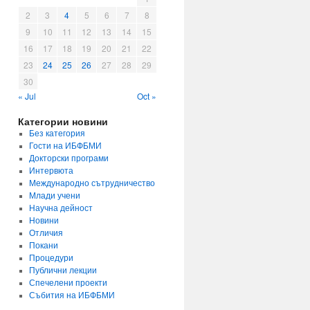
2
3
4
5
6
7
8
9
10
11
12
13
14
15
16
17
18
19
20
21
22
23
24
25
26
27
28
29
30
« Jul
Oct »
Категории новини
Без категория
Гости на ИБФБМИ
Докторски програми
Интервюта
Международно сътрудничество
Млади учени
Научна дейност
Новини
Отличия
Покани
Процедури
Публични лекции
Спечелени проекти
Събития на ИБФБМИ