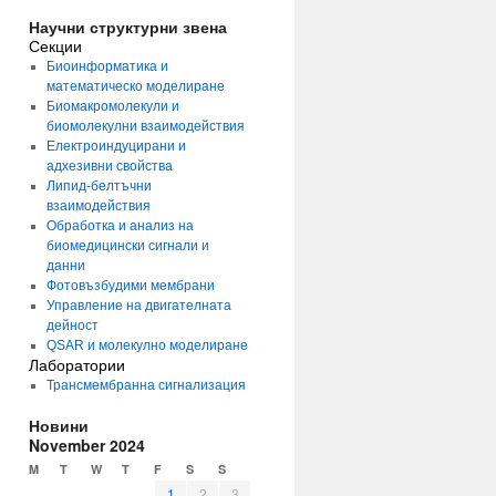
Научни структурни звена
Секции
Биоинформатика и
математическо моделиране
Биомакромолекули и
биомолекулни взаимодействия
Електроиндуцирани и
адхезивни свойства
Липид-белтъчни
взаимодействия
Обработка и анализ на
биомедицински сигнали и
данни
Фотовъзбудими мембрани
Управление на двигателната
дейност
QSAR и молекулно моделиране
Лаборатории
Трансмембранна сигнализация
Новини
November 2024
M
T
W
T
F
S
S
1
2
3