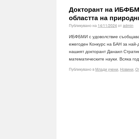
Докторант на ИБФБМИ
областта на природн
Публикувано на
14/11/2024
от
admin
ИБФБМИ с удоволствие съобщава,
ежегоден Конкурс на БАН за най-
нашият докторант Данаил Стратие
математическите науки. Всяка го
Публикувано в
Млади учени
,
Новини
,
О