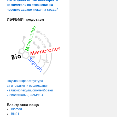
silico оценка на токсични ефекти
на химикали по отношение на
човешко здраве и околна среда“
ИБФБМИ представя
Научна инфраструктура
за иновативни изследвания
на биомолекули, биомембрани
и биосигнали (БиоММС)
Електронна поща
Biomed
Bio21