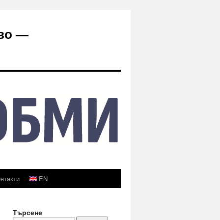
во —
нтакти
EN
Търсене