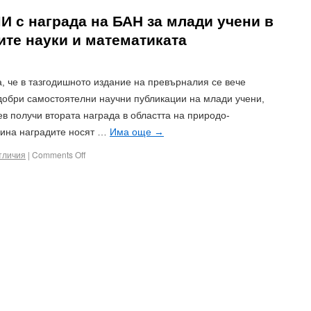
 с награда на БАН за млади учени в
ите науки и математиката
 че в тазгодишното издание на превърналия се вече
добри самостоятелни научни публикации на млади учени,
в получи втората награда в областта на природо-
дина наградите носят …
Има още
→
тличия
|
Comments Off