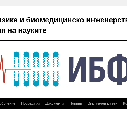
изика и биомедицинско инженерст
я на науките
Обучение
Процедури
Документи
Новини
Виртуален музей
Ко