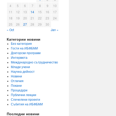
4
5
6
7
8
9
10
11
12
13
14
15
16
17
18
19
20
21
22
23
24
25
26
27
28
29
30
« Oct
Jan »
Категории новини
Без категория
Гости на ИБФБМИ
Докторски програми
Интервюта
Международно сътрудничество
Млади учени
Научна дейност
Новини
Отличия
Покани
Процедури
Публични лекции
Спечелени проекти
Събития на ИБФБМИ
Последни новини