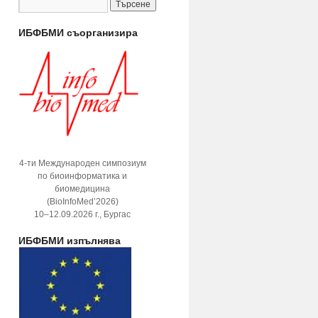
ИБФБМИ съорганизира
4-ти Международен симпозиум
по биоинформатика и
биомедицина
(BioInfoMed’2026)
10–12.09.2026 г., Бургас
ИБФБМИ изпълнява