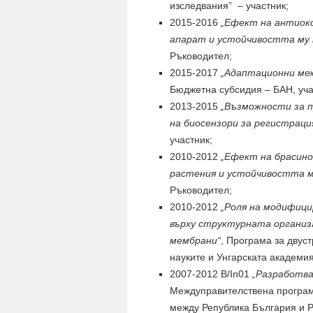
изследвания” – участник;
2015-2016
„Ефект на антиок
апарат и устойчивостта му 
Ръководител;
2015-2017
„Адаптационни ме
Бюджетна субсидия – БАН, уча
2013-2015
„Възможности за 
на биосензори за регистраци
участник;
2010-2012
„Ефект на брасин
растения и устойчивостта м
Ръководител;
2010-2012
„Роля на модифици
върху структурната органи
мембрани“
, Програма за двус
науките и Унгарската академия
2007-2012 B/In01
„Разработва
Междуправителствена програма
между Република България и Р