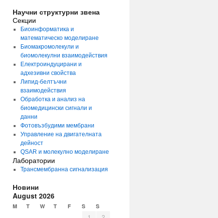
Научни структурни звена
Секции
Биоинформатика и
математическо моделиране
Биомакромолекули и
биомолекулни взаимодействия
Електроиндуцирани и
адхезивни свойства
Липид-белтъчни
взаимодействия
Обработка и анализ на
биомедицински сигнали и
данни
Фотовъзбудими мембрани
Управление на двигателната
дейност
QSAR и молекулно моделиране
Лаборатории
Трансмембранна сигнализация
Новини
August 2026
M
T
W
T
F
S
S
1
2