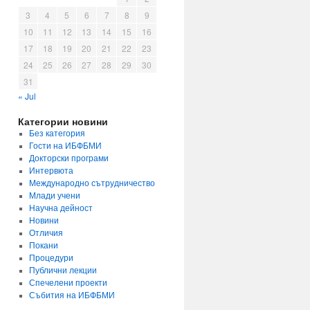
3
4
5
6
7
8
9
10
11
12
13
14
15
16
17
18
19
20
21
22
23
24
25
26
27
28
29
30
31
« Jul
Категории новини
Без категория
Гости на ИБФБМИ
Докторски програми
Интервюта
Международно сътрудничество
Млади учени
Научна дейност
Новини
Отличия
Покани
Процедури
Публични лекции
Спечелени проекти
Събития на ИБФБМИ