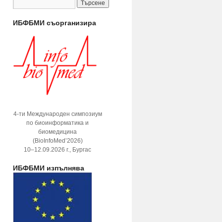
ИБФБМИ съорганизира
4-ти Международен симпозиум
по биоинформатика и
биомедицина
(BioInfoMed’2026)
10–12.09.2026 г., Бургас
ИБФБМИ изпълнява