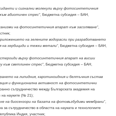
сиданти и сигнални молекули върху фотосинтетичния
към абиотичен стрес“
, Бюджетна субсидия – БАН,
ханизми на фотосинтетичния апарат към засоляване“
,
стник;
приложението на зелените водорасли при разработването
я на хербициди и тежки метали“
, Бюджетна субсидия – БАН,
остероиди върху фотосинтетичния апарат на висши
у към светлинен стрес“
, Бюджетна субсидия – БАН,
рането на липидния, каротиноидния и белтъчния състав
зация и функционална активност на фотосинтетични
транно сътрудничество между Българската академия на
 на науките (№ 21);
не на биосензори на базата на фотовъзбудими мембрани“
,
 за сътрудничество в областта на науката и технологиите
епублика Индия, участник;