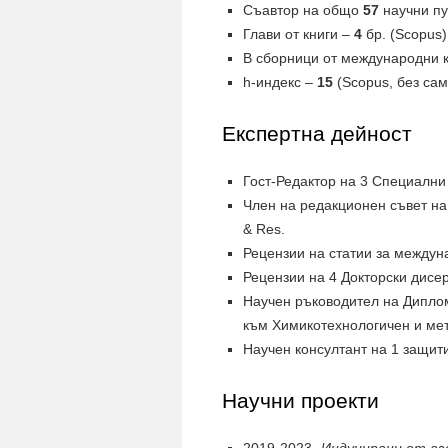
Съавтор на общо
57
научни пу
Глави от книги –
4
бр. (Scopus)
В сборници от международни
h-индекс –
15
(Scopus, без са
Експертна дейност
Гост-Редактор на 3 Специални 
Член на редакционен съвет на 2
& Res.
Рецензии на статии за междунар
Рецензии на 4 Докторски дисе
Научен ръководител на Дипло
към Химикотехнологичен и мет
Научен консултант на 1 защити
Научни проекти