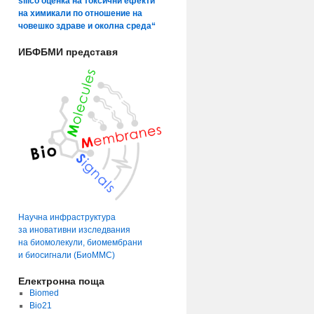
silico оценка на токсични ефекти
на химикали по отношение на
човешко здраве и околна среда“
ИБФБМИ представя
Научна инфраструктура
за иновативни изследвания
на биомолекули, биомембрани
и биосигнали (БиоММС)
Електронна поща
Biomed
Bio21