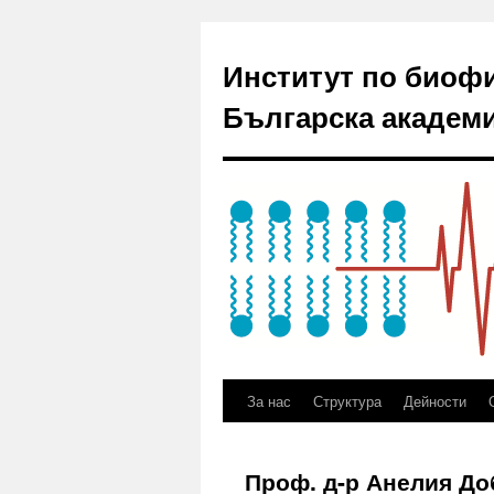
Институт по биоф
Българска академи
За нас
Структура
Дейности
Проф. д-р Анелия До