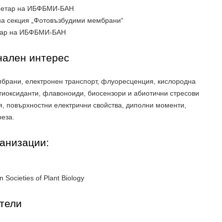
секретар на ИБФБМИ-БАН
л на секция „Фотовъзбудими мембрани“
ретар на ИБФБМИ-БАН
нален интерес
брани, електронен транспорт, флуоресценция, кислородна
тиоксиданти, флавоноиди, биосензори и абиотични стресови
, повърхностни електрични свойства, диполни моменти,
еза.
ганизации:
Societies of Plant Biology
тели