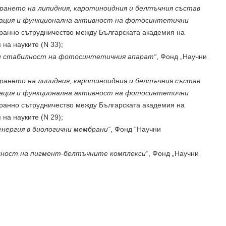
рането на липидния, каротиноидния и белтъчния състав
зация и функционална активност на фотосинтетични
транно сътрудничество между Българската академия на
 на науките (N 33);
и стабилност на фотосинтетичния апарат“
, Фонд „Научни
рането на липидния, каротиноидния и белтъчния състав
зация и функционална активност на фотосинтетични
транно сътрудничество между Българската академия на
 на науките (N 29);
енергия в биологични мембрани“
, Фонд “Научни
ност на пигмент-белтъчните комплекси“
, Фонд „Научни