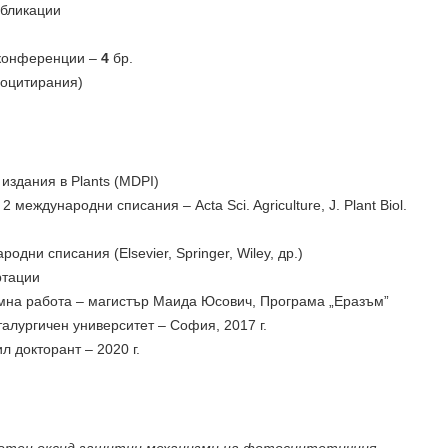
бликации
 конференции –
4
бр.
моцитирания)
издания в Plants (MDPI)
 международни списания – Acta Sci. Agriculture, J. Plant Biol.
одни списания (Elsevier, Springer, Wiley, др.)
ртации
мна работа – магистър Маида Юсович, Програма „Еразъм”
алургичен университет – София, 2017 г.
л докторант – 2020 г.