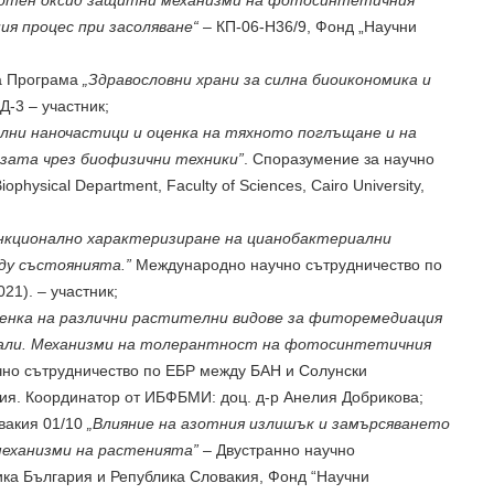
зотен оксид защитни механизми на фотосинтетичния
я процес при засоляване“
– КП-06-Н36/9, Фонд „Научни
а Програма
„Здравословни храни за силна биоикономика и
Д-3 – участник;
лни наночастици и оценка на тяхното поглъщане и на
зата чрез биофизични техники”
. Споразумение за научно
physical Department, Faculty of Sciences, Cairo University,
кционално характеризиране на цианобактериални
ду състоянията.”
Международно научно сътрудничество по
21). – участник;
енка на различни растителни видове за фиторемедиация
тали. Механизми на толерантност на фотосинтетичния
но сътрудничество по ЕБР между БАН и Солунски
ция. Координатор от ИБФБМИ: доц. д-р Анелия Добрикова;
вакия 01/10
„Влияние на азотния излишък и замърсяването
еханизми на растенията”
– Двустранно научно
ка България и Република Словакия, Фонд “Научни