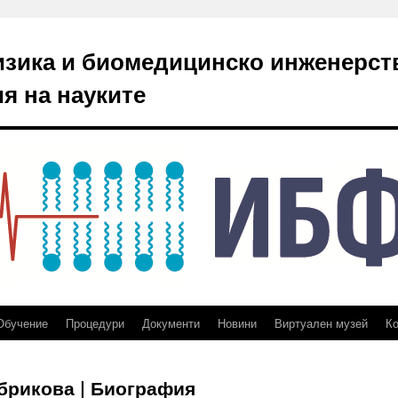
изика и биомедицинско инженерст
я на науките
Обучение
Процедури
Документи
Новини
Виртуален музей
Ко
брикова | Биография