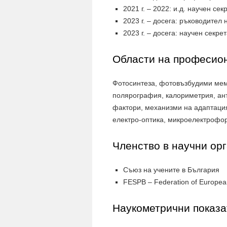
2021 г. – 2022: и.д. научен 
2023 г. – досега: ръководите
2023 г. – досега: научен сек
Области на професио
Фотосинтеза, фотовъзбудими мем
полярография, калориметрия, ан
фактори, механизми на адаптация
електро-оптика, микроелектрофор
Членство в научни ор
Съюз на учените в България
FESPB – Federation of European 
Наукометрични показа