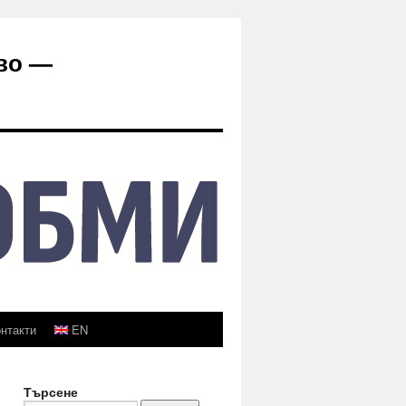
во —
нтакти
EN
Търсене