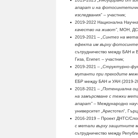
2019-2023
„Индуцирани от а
апарат и на фотосинтетични
изследвания” – участник;
2019-2022 Национална Научн
качество на живот”
, МОН, ДС
2019-2021 –
„Синтез на мета
ефекта им върху фотосинте
сътрудничество между БАН и Bio
Гиза, Египет. – участник;
2019-2021 –
„Структурно-фун
мутанти при преходите меж
ЕБР между БАН и УАН (2019-20
2018-2021 –
„Потенциална оц
на замърсяване с тежки ме
апарат”
– Международно науч
университет „Аристотел“, Гър
2016-2019 – Проект ДНТС/Сло
с метали върху защитните м
сътрудничество между Републи