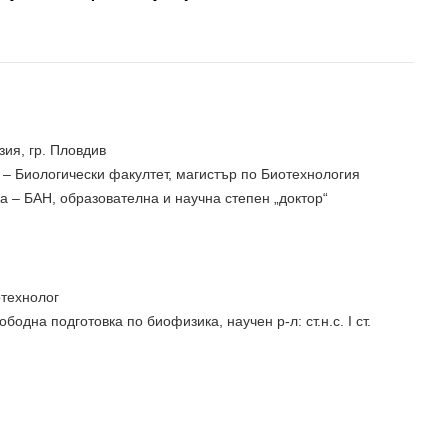
зия, гр. Пловдив
и“ – Биологически факултет, магистър по Биотехнология
ка – БАН, образователна и научна степен „доктор“
отехнолог
ободна подготовка по биофизика, научен р-л: ст.н.с. І ст.