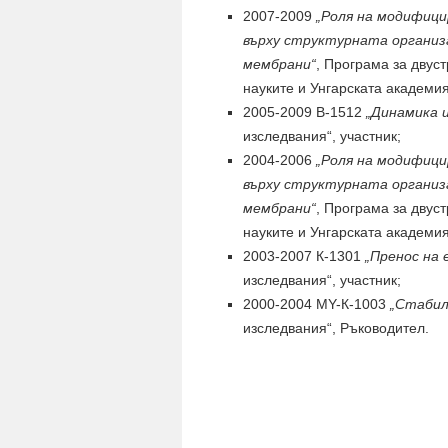
2007-2009
„Роля на модифици
върху структурната органи
мембрани“
, Програма за двус
науките и Унгарската академия
2005-2009 B-1512
„Динамика 
изследвания“, участник;
2004-2006
„Роля на модифици
върху структурната органи
мембрани“
, Програма за двус
науките и Унгарската академия
2003-2007 К-1301
„Пренос на 
изследвания“, участник;
2000-2004 МY-К-1003
„Стабил
изследвания“, Ръководител.