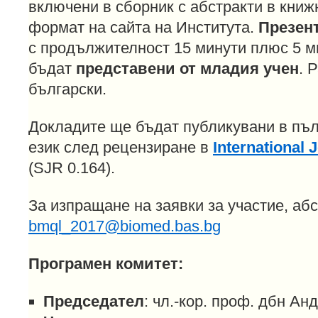
включени в сборник с абстракти в книж
формат на сайта на Института.
Презен
с продължителност 15 минути плюс 5 ми
бъдат
представени от младия учен
. 
български.
Докладите ще бъдат публикувани в пъл
език след рецензиране в
International 
(SJR 0.164).
За изпращане на заявки за участие, абс
bmql_2017@biomed.bas.bg
Програмен комитет:
Председател
: чл.-кор. проф. дбн Ан