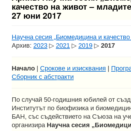
качество на живот – младите
27 юни 2017
Научна сесия „Биомедицина и качество 
Архив:
2023
▷
2021
▷
2019
▷
2017
Начало
|
Срокове и изисквания
|
Прогр
Сборник с абстракти
По случай 50-годишния юбилей от създ
Институтът по биофизика и биомедици
БАН, със съдействието на Съюза на уч
организира
Научна сесия „Биомедици