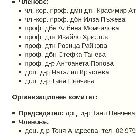
Членове
:
чл.-кор. проф. дмн дтн Красимир А
чл.-кор. проф. дбн Илза Пъжева
проф. дбн Албена Момчилова
проф. дтн Ивайло Христов
проф. дтн Росица Райкова
проф. дбн Стефка Танева
проф. д-р Антоанета Попова
доц. д-р Наталия Кръстева
доц. д-р Таня Пенчева
Организационен комитет:
Председател:
доц. д-р Таня Пенчева,
Членове:
доц. д-р Тоня Андреева, тел. 02 97