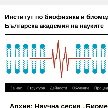
Институт по биофизика и биоме
Българска академия на науките
За нас
Структура
Дейности
Обучение
Процед
Архив: Научна сесия „Биом