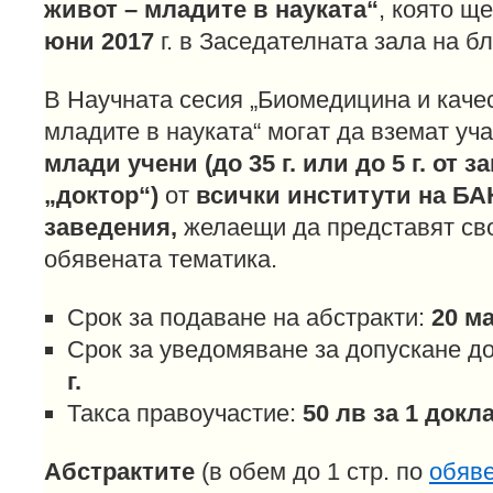
живот – младите в науката“
, която щ
юни 2017
г. в Заседателната зала на бл
В Научната сесия „Биомедицина и качес
младите в науката“ могат да вземат уч
млади учени (до 35 г. или до 5 г. от 
„доктор“)
от
всички институти на БА
заведения,
желаещи да представят сво
обявената тематика.
Срок за подаване на абстракти:
20 ма
Срок за уведомяване за допускане до
г.
Такса правоучастие:
50 лв за 1 докл
Абстрактите
(в обем до 1 стр. по
обяв