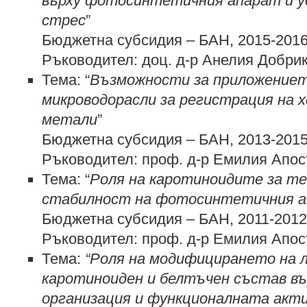
върху фотосинтетичния апарат и 
стрес
”
Бюджетна субсидия – БАН, 2015-201
Ръководител: доц. д-р Анелия Добри
Тема: “
Възможности за приложениет
микроводорасли за регистрация на 
метали
”
Бюджетна субсидия – БАН, 2013-201
Ръководител: проф. д-р Емилия Апо
Тема: “
Роля на каротиноидите за т
стабилност на фотосинтетичния 
Бюджетна субсидия – БАН, 2011-2012
Ръководител: проф. д-р Емилия Апо
Тема:
“Роля на модифицирането на л
каротиноиден и белтъчен състав в
организация и функционалната акт