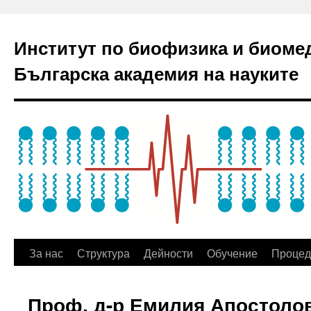
Институт по биофизика и биоме
Българска академия на науките
За нас
Структура
Дейности
Обучение
Процед
Проф. д-р Емилия Апостолов