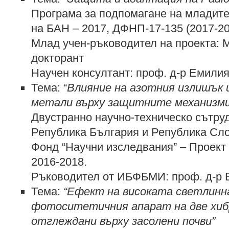
Програма за подпомагане на младите
на БАН – 2017, ДФНП-17-135 (2017-20
Млад учен-ръководител на проекта: 
докторант
Научен консултант: проф. д-р Емили
Тема: “
Влияние на азотния излишък 
метали върху защитните механизм
Двустранно научно-техническо сътру
Република България и Република Сл
Фонд “Научни изследвания” – Проект
2016-2018.
Ръководител от ИБФБМИ: проф. д-р 
Тема:
“Ефект на високата светлинн
фотоситетичния апарат на две хибр
отглеждани върху засолени почви”