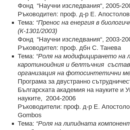
Фонд “Научни изследвания“, 2005-20
Ръководител: проф. д-р Е. Апостолов
Тема:
“Пренос на енергия в биологич
(К-1301/2003)
Фонд “Научни изследвания“, 2003-20
Ръководител: проф. дбн С. Танева
Тема:
“
Роля на модифицирането на л
каротиноидния и белтъчния състав
организация на фотосинтетични ме
Програма за двустранно сътрудниче
Българската академия на науките и У
науките, 2004-2006
Ръководители: проф. д-р Е. Апостолов
Gombos
Тема:
“Роля на липидната компонен