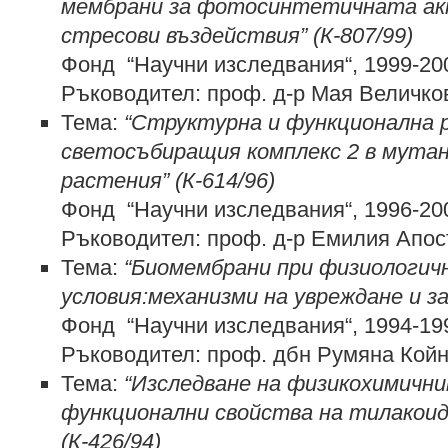
мембрани за фотосинтетичната ак
стресови въздействия” (К-807/99)
Фонд “Научни изследвания“, 1999-20
Ръководител: проф. д-р Мая Величко
Тема:
“Структурна и функционална 
светосъбиращия комплекс 2 в мута
растения” (К-614/96)
Фонд “Научни изследвания“, 1996-20
Ръководител: проф. д-р Емилия Апо
Тема:
“Биомембрани при физиологич
условия:механизми на увреждане и за
Фонд “Научни изследвания“, 1994-19
Ръководител: проф. дбн Румяна Кой
Тема:
“Изследване на физикохимичн
функционални свойства на тилакоид
(К-426/94)