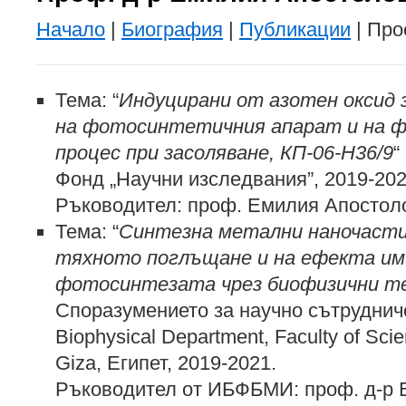
Начало
|
Биография
|
Публикации
| Про
Тема: “
Индуцирани от азотен оксид
на фотосинтетичния апарат и на 
процес при засоляване, КП-06-Н36/9
“
Фонд „Научни изследвания”, 2019-20
Ръководител: проф. Емилия Апостол
Тема: “
Синтезна метални наночасти
тяхното поглъщане и на ефекта им
фотосинтезата чрез биофизични т
Споразумението за научно сътрудни
Biophysical Department, Faculty of Scie
Giza, Египет, 2019-2021.
Ръководител от ИБФБМИ: проф. д-р 