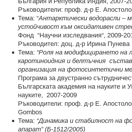
България и Република Индия, 2007-2
Ръководители: проф. д-р Е. Апостолов
Тема: “
Антарктически водорасли – м
устойчивост към оксидативен стре
Фонд “Научни изследвания“, 2009-20
Ръководител: доц. д-р Ирина Пунева
Тема:
“Роля на модифицирането на л
каротиноидния и белтъчния състав
организация на фотосинтетични ме
Програма за двустранно сътрудниче
Българската академия на науките и У
науките, 2007-2009
Ръководители: проф. д-р Е. Апостолов
Gombos
Тема:
“Динамика и стабилност на 
апарат
”
(Б-1512/2005)