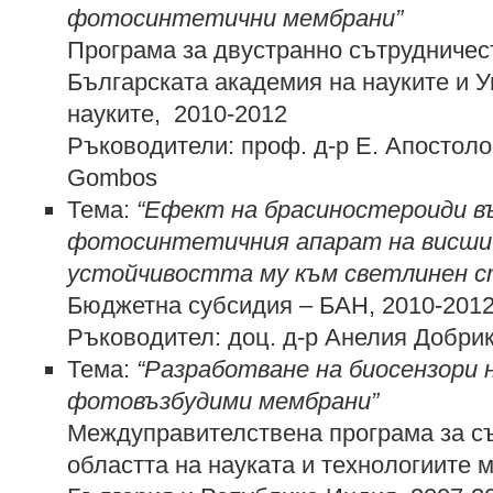
фотосинтетични мембрани”
Програма за двустранно сътрудниче
Българската академия на науките и У
науките, 2010-2012
Ръководители: проф. д-р Е. Апостолов
Gombos
Тема:
“
Ефект на брасиностероиди в
фотосинтетичния апарат на висши
устойчивостта му към светлинен с
Бюджетна субсидия – БАН, 2010-201
Ръководител: доц. д-р Анелия Добри
Тема:
“
Разработване на биосензори 
фотовъзбудими мембрани
”
Междуправителствена програма за с
областта на науката и технологиите