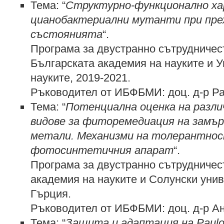
Тема: “
Структурно-функционално ха
цианобактериални мутанти при пре
състоянията
“.
Програма за двустранно сътрудниче
Българската академия на науките и У
науките, 2019-2021.
Ръководител от ИБФБМИ: доц. д-р Р
Тема: “
Потенциална оценка на разл
видове за фиторемедиация на замър
метали. Механизми на толерантнос
фотосинтетичния апарат
“.
Програма за двустранно сътрудничес
академия на науките и Солунски унив
Гърция.
Ръководител от ИБФБМИ: доц. д-р А
Тема: “
Защита и адаптация на Paulo