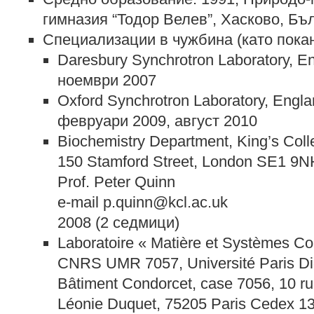
гимназия “Тодор Велев”, Хасково, Бъ
Специализации в чужбина (като пока
Daresbury Synchrotron Laboratory, E
ноември 2007
Oxford Synchrotron Laboratory, Engla
февруари 2009, август 2010
Biochemistry Department, King’s Col
150 Stamford Street, London SE1 9N
Prof. Peter Quinn
e-mail p.quinn@kcl.ac.uk
2008 (2 седмици)
Laboratoire « Matière et Systèmes C
CNRS UMR 7057, Université Paris Did
Bâtiment Condorcet, case 7056, 10 r
Léonie Duquet, 75205 Paris Cedex 13