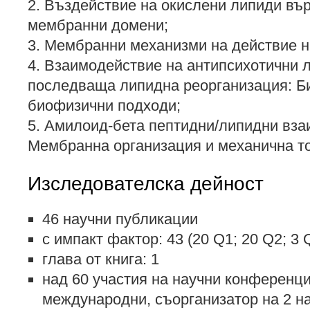
2. Въздействие на окислени липиди въ
мембранни домени;
3. Мембранни механизми на действие н
4. Взаимодействие на антипсихотични л
последваща липидна реорганизация: Б
биофизични подходи;
5. Амилоид-бета пептидни/липидни вза
Мембранна организация и механична то
Изследователска дейност
46 научни публикации
с импакт фактор: 43 (20 Q1; 20 Q2; 3 
глава от книга: 1
над 60 участия на научни конференци
международни, съорганизатор на 2 н