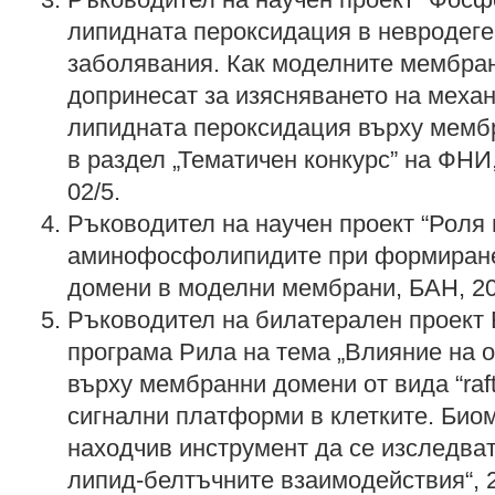
липидната пероксидация в невродег
заболявания. Как моделните мембран
допринесат за изясняването на механ
липидната пероксидация върху мемб
в раздел „Тематичен конкурс” на ФНИ,
02/5.
Ръководител на научен проект “Роля 
аминофосфолипидите при формиране
домени в моделни мембрани, БАН, 201
Ръководител на билатерален проект
програма Рила на тема „Влияние на 
върху мембранни домени от вида “raf
сигнални платформи в клетките. Био
находчив инструмент да се изследва
липид-белтъчните взаимодействия“, 