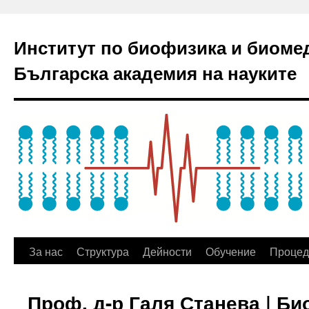
Институт по биофизика и биоме
Българска академия на науките
За нас
Структура
Дейности
Обучение
Процед
Проф. д-р Галя Станева | Б