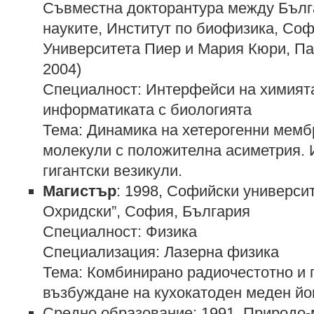
Съвместна докторантура между Бълг
науките, Институт по биофизика, Соф
Университета Пиер и Мария Кюри, Па
2004)
Специалност: Интерфейси на химията
информатиката с биологията
Тема: Динамика на хетерогенни мемб
молекули с положителна асиметрия. 
гигантски везикули.
Магистър
: 1998, Софийски универси
Охридски”, София, България
Специалност: Физика
Специализация: Лазерна физика
Тема: Комбинирано радиочестотно и 
възбуждане на кухокатоден меден йо
Средно образование: 1991, Природо