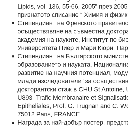
Lipids, vol. 136, 55-66, 2005” през 20
признатото списание “ Химия и физик
Стипендиант на Френското правителс
осъществявяне на съвместна доктора
академия на науките, Институт по би
Университета Пиер и Мари Кюри, Пар
Стипендиант на Българското министе
образованието и науката, Националн
развитие на научния потенциал, моду
млади изследователи” за осъществяв
докторантски стаж в CHU St Antoine,
U893 -Trafic Membranaire et Signalisati
Epitheliales, Prof. G. Trugnan and C. Wo
75012 Paris, FRANCE.
Награда за най-добър постер, предст