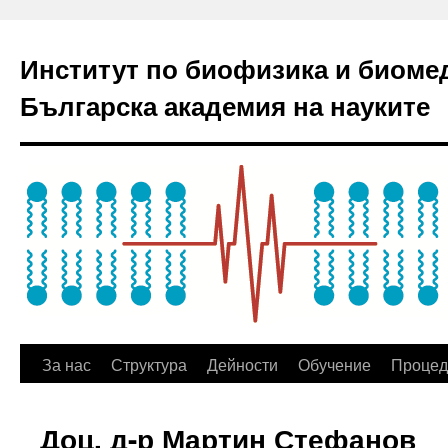
Институт по биофизика и биоме
Българска академия на науките
За нас
Структура
Дейности
Обучение
Процед
Доц. д-р Мартин Стефанов