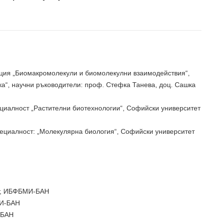
кция „Биомакромолекули и биомолекулни взаимодействия“,
а“, научни ръководители: проф. Стефка Танева, доц. Сашка
ециалност „Растителни биотехнологии“, Софийски университет
пециалност: „Молекулярна биология“, Софийски университет
нт, ИБФБМИ-БАН
МИ-БАН
-БАН