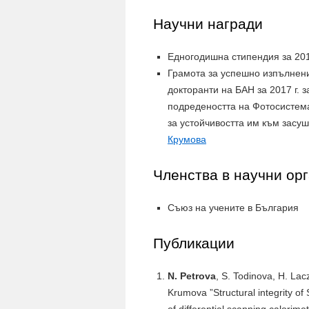
Научни награди
Едногодишна стипендия за 201
Грамота за успешно изпълнени
докторанти на БАН за 2017 г. 
подредеността на Фотосистем
за устойчивостта им към засу
Крумова
Членства в научни ор
Съюз на учените в България
Публикации
N. Petrova
, S. Todinova, H. Lac
Krumova ”Structural integrity 