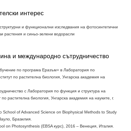
телски интерес
 структурни и функционални изследвания на фотосинтетични
и растения и синьо-зелени водорасли
бина и международно сътрудничество
обучение по програма Еразъм+ в Лаборатория по
титут по растителна биология, Унгарска академия на
трудничество с Лаборатория по функция и структура на
 по растителна биология, Унгарска академия на науките, г.
 School of Advanced Science on Biophysical Methods to Study
 Пауло, Бразилия.
ool on Photosynthesis (EBSA курс), 2016 – Венеция, Италия.