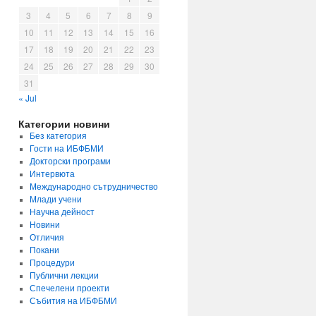
3
4
5
6
7
8
9
10
11
12
13
14
15
16
17
18
19
20
21
22
23
24
25
26
27
28
29
30
31
« Jul
Категории новини
Без категория
Гости на ИБФБМИ
Докторски програми
Интервюта
Международно сътрудничество
Млади учени
Научна дейност
Новини
Отличия
Покани
Процедури
Публични лекции
Спечелени проекти
Събития на ИБФБМИ