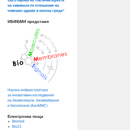
silico оценка на токсични ефекти
на химикали по отношение на
човешко здраве и околна среда“
ИБФБМИ представя
Научна инфраструктура
за иновативни изследвания
на биомолекули, биомембрани
и биосигнали (БиоММС)
Електронна поща
Biomed
Bio21