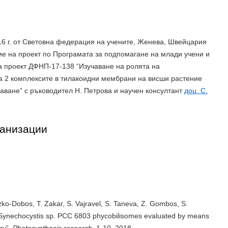
6 г. от Световна федерация на учените, Женева, Швейцария
е на проект по Програмата за подпомагане на млади учени и
за проект ДФНП-17-138 “Изучаване на ролята на
а 2 комплексите в тилакоидни мембрани на висши растение
шаване” с ръководител Н. Петрова и научен консултант
доц. С.
ганизации
zko-Dobos, T. Zakar, S. Vajravel, S. Taneva, Z. Gombos, S.
of Synechocystis sp. PCC 6803 phycobilisomes evaluated by means