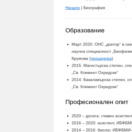
Начало
| Биография
Образование
Март 2020: ОНС „доктор“ в се
научна специалност „Биофизик
Крумова (
процедура
)
2015: Магистърска степен, сп
„Св. Климент Охридски“
2014: Бакалавърска степен, с
„Св. Климент Охридски“
Професионален опит
2020 – досега: главен асисте
2016 – 2020: асистент, ИБФБ
2014 – 2016: биолог, ИБФБМИ