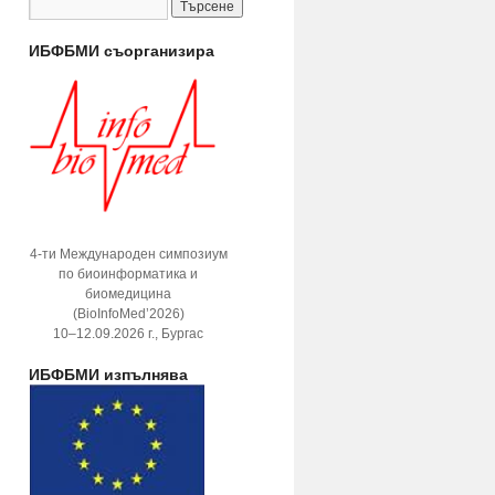
ИБФБМИ съорганизира
4-ти Международен симпозиум
по биоинформатика и
биомедицина
(BioInfoMed’2026)
10–12.09.2026 г., Бургас
ИБФБМИ изпълнява