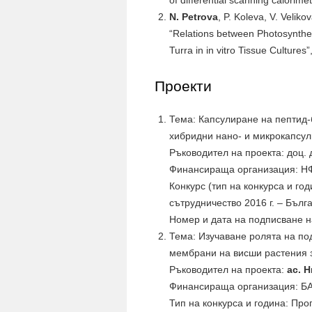
of differential scanning calorime
N. Petrova
, P. Koleva, V. Velik
“Relations between Photosynthet
Turra in in vitro Tissue Cultures”
Проекти
Тема: Капсулиране на пептид-
хибридни нано- и микрокапсул
Ръководител на проекта: доц.
Финансираща организация: 
Конкурс (тип на конкурса и го
сътрудничество 2016 г. – Бълг
Номер и дата на подписване на
Тема: Изучаване ролята на по
мембрани на висши растения з
Ръководител на проекта:
ас. 
Финансираща организация: Б
Тип на конкурса и година: Пр