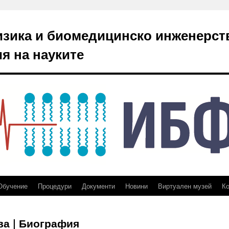
изика и биомедицинско инженерст
я на науките
Обучение
Процедури
Документи
Новини
Виртуален музей
Ко
ова | Биография