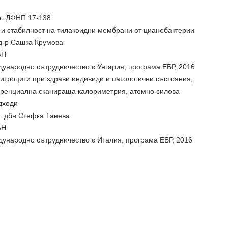
а: ДФНП 17-138
 и стабилност на тилакоидни мембрани от цианобактерии
 д-р Сашка Крумова
АН
ждународно сътрудничество с Унгария, програма ЕБР, 2016
итроцити при здрави индивиди и патологични състояния,
ренциална сканираща калориметрия, атомно силова
дходи
. дбн Стефка Танева
АН
ждународно сътрудничество с Италия, програма ЕБР, 2016