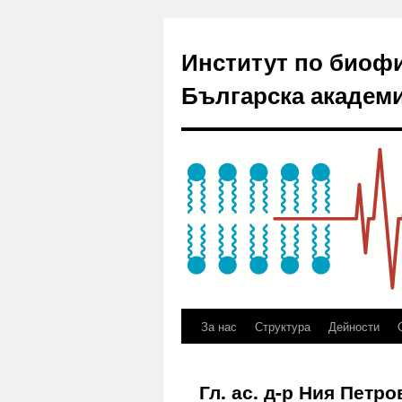
Институт по биоф
Българска академи
За нас
Структура
Дейности
Гл. ас. д-р Ния Петр