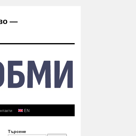
во —
нтакти
EN
Търсене