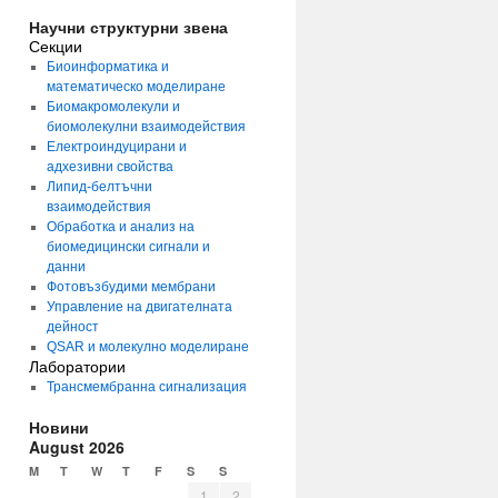
Научни структурни звена
Секции
Биоинформатика и
математическо моделиране
Биомакромолекули и
биомолекулни взаимодействия
Електроиндуцирани и
адхезивни свойства
Липид-белтъчни
взаимодействия
Обработка и анализ на
биомедицински сигнали и
данни
Фотовъзбудими мембрани
Управление на двигателната
дейност
QSAR и молекулно моделиране
Лаборатории
Трансмембранна сигнализация
Новини
August 2026
M
T
W
T
F
S
S
1
2