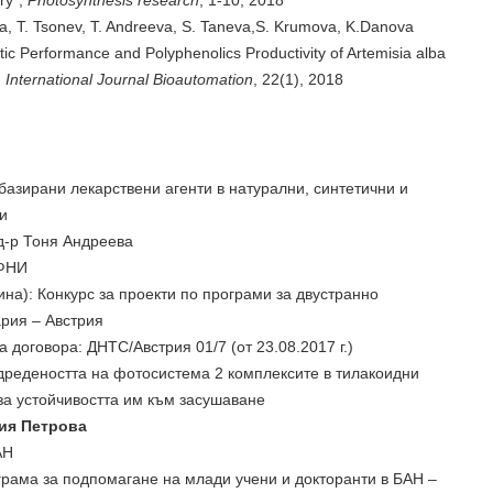
try”,
Photosynthesis research
, 1-10, 2018
ova, T. Tsonev, T. Andreeva, S. Taneva,S. Krumova, K.Danova
ic Performance and Polyphenolics Productivity of Artemisia alba
,
International Journal Bioautomation
, 22(1), 2018
базирани лекарствени агенти в натурални, синтетични и
и
 д-р Тоня Андреева
НФНИ
дина): Конкурс за проекти по програми за двустранно
ария – Австрия
 договора: ДНТС/Австрия 01/7 (от 23.08.2017 г.)
дредеността на фотосистема 2 комплексите в тилакоидни
а устойчивостта им към засушаване
Ния Петрова
АН
ограма за подпомагане на млади учени и докторанти в БАН –