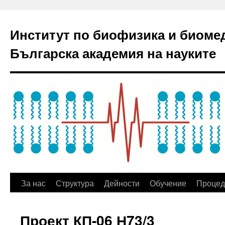
Институт по биофизика и биоме
Българска академия на науките
За нас
Структура
Дейности
Обучение
Процед
Проект КП-06 Н73/3