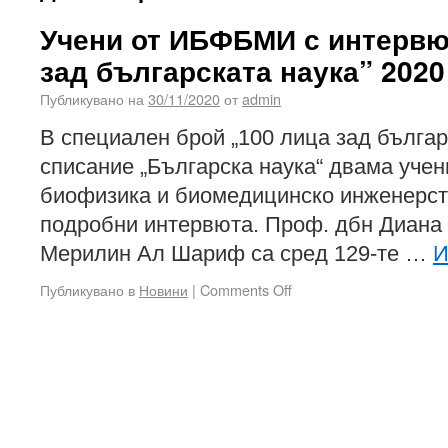
Учени от ИБФБМИ с интервют
зад българската наука” 2020
Публикувано на
30/11/2020
от
admin
В специален брой „100 лица зад българ
списание „Българска наука“ двама учен
биофизика и биомедицинско инженерст
подробни интервюта. Проф. дбн Диана П
Мерилин Ал Шариф са сред 129-те …
И
Публикувано в
Новини
|
Comments Off