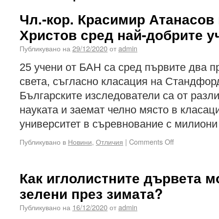
Чл.-кор. Красимир Атанасов
Христов сред най-добрите у
Публикувано на
29/12/2020
от
admin
25 учени от БАН са сред първите два п
света, съгласно класация на Стандфорд
Българските изследователи са от разли
науката и заемат челно място в класац
университет в съревнование с милион
Публикувано в
Новини
,
Отличия
|
Comments Off
Как иглолистните дървета м
зелени през зимата?
Публикувано на
16/12/2020
от
admin