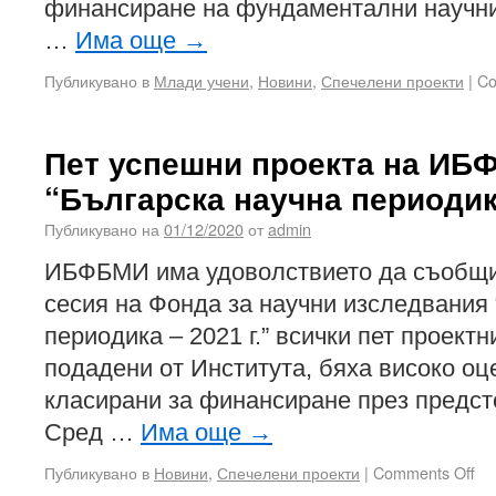
финансиране на фундаментални научни
…
Има още
→
Публикувано в
Млади учени
,
Новини
,
Спечелени проекти
|
Co
Пет успешни проекта на ИБ
“Българска научна периодика
Публикувано на
01/12/2020
от
admin
ИБФБМИ има удоволствието да съобщи,
сесия на Фонда за научни изследвания
периодика – 2021 г.” всички пет проект
подадени от Института, бяха високо о
класирани за финансиране през предст
Сред …
Има още
→
Публикувано в
Новини
,
Спечелени проекти
|
Comments Off