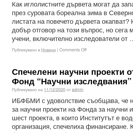
Как иглолистните дървета могат да зап
през суровата бореална зима в Северн
листата на повечето дървета окапват? 
добър отговор на този въпрос, но сега
учени, включително изследователи от
Публикувано в
Новини
|
Comments Off
Спечелени научни проекти о
Фонд “Научни изследвания” з
Публикувано на
11/12/2020
от
admin
ИБФБМИ с удоволствие съобщава, че н
за научни проекти на Фонда за научни и
шест проекта, в които Институтът е во
организация, спечелиха финансиране. К