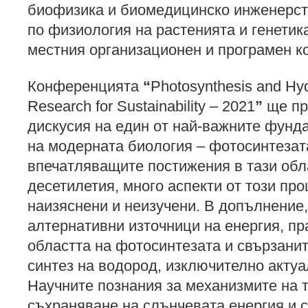
биофизика и биомедицинско инженерст
по физиология на растенията и генетик
местния организационен и програмен ко
Конференцията
“
Photosynthesis and Hy
Research for Sustainability – 2021
”
ще пр
дискусия на един от най-важните фун
на модерната биология – фотосинтезат
впечатляващите постижения в тази обл
десетилетия, много аспекти от този про
наизяснени и неизучени. В допълнение,
алтернативни източници на енергия, пр
областта на фотосинтезата и свързанит
синтез на водород, изключително актуа
Научните познания за механизмите на
съхраняване на слънчевата енергия и 