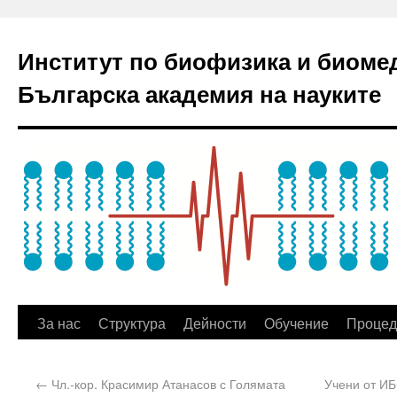
Институт по биофизика и биоме
Българска академия на науките
За нас
Структура
Дейности
Обучение
Процед
←
Чл.-кор. Красимир Атанасов с Голямата
Учени от ИБ