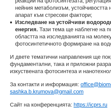
реакции на фотосинтезата, регулация
нейния метаболизъм, устойчивостта 
апарат към стресови фактори;
Изследване на устойчиви водород
енергия.
Тази тема ще наблегне на п
областта на изследванията на молек
фотосинтетичното формиране на вод
И двете тематични направления ще пок
фундаментални, така и приложни разра
изкуствената фотосинтеза и нанотехнол
За контакти и информация:
office@biom
sashka.b.krumova@gmail.com
Сайт на конференцията:
https://icprs.ru