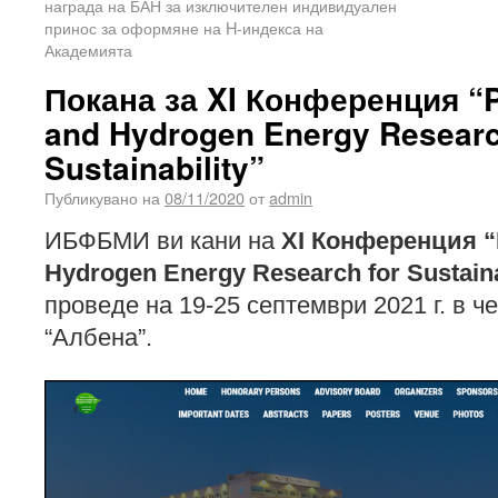
награда на БАН за изключителен индивидуален
принос за оформяне на H-индекса на
Академията
Покана за XI Конференция “
and Hydrogen Energy Researc
Sustainability”
Публикувано на
08/11/2020
от
admin
ИБФБМИ ви кани на
XI Конференция
“
Hydrogen Energy Research for Sustaina
проведе на 19-25 септември 2021 г. в ч
“Албена”.