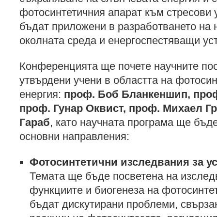
фотосинтетичния апарат към стресови 
бъдат приложени в разработването на н
околната среда и енергоспестяващи уст
Конференцията ще почете научните по
утвърдени учени в областта на фотоси
енергия:
проф. Боб Бланкеншип
,
проф
проф. Гунар Оквист, проф. Михаел Гр
Гараб
, като научната програма ще бъд
основни направления:
Фотосинтетични изследвания за у
Темата ще бъде посветена на изследв
функциите и биогенеза на фотосинте
бъдат дискутирани проблеми, свърза