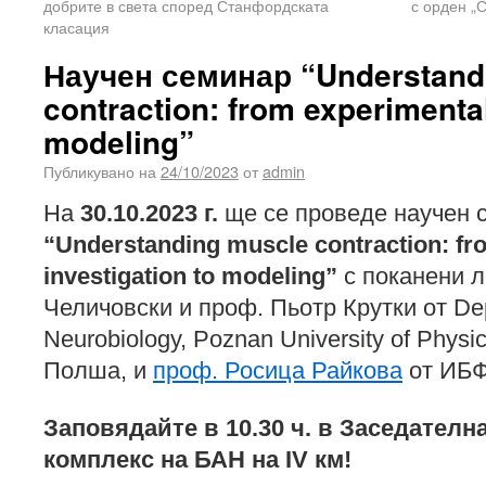
добрите в света според Станфордската
с орден „С
класация
Научен семинар “Understand
contraction: from experimental
modeling”
Публикувано на
24/10/2023
от
admin
На
30.10.2023 г.
ще се проведе научен 
“Understanding muscle contraction: fr
investigation to modeling”
с поканени л
Челичовски и проф. Пьотр Крутки от Dep
Neurobiology, Poznan University of Physi
Полша, и
проф. Росица Райкова
от ИБ
Заповядайте в 10.30 ч. в Заседателнат
комплекс на БАН на IV км!