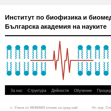
Институт по биофизика и биоме
Българска академия на науките
За нас
Структура
Дейности
Обучение
Процед
←
Учени от ИБФБМИ отново са сред най-
Чл.-кор. С